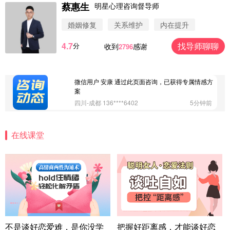
蔡惠生
明星心理咨询督导师
微信用户 Vnno 通过此页面咨询，已获得专属情感方
案
婚姻修复
关系维护
内在提升
广东-深圳 139****2256
15分钟前
4.7
找导师聊聊
分
收到
感谢
2796
微信用户 大太阳 通过此页面咨询，已获得专属情感
方案
江苏-南京 158****7931
48分钟前
微信用户 安康 通过此页面咨询，已获得专属情感方
案
四川-成都 136****6402
5分钟前
微信用户 怀拥倾城女 通过此页面咨询，已获得专属
情感方案
在线课堂
北京-朝阳 151****3189
22分钟前
微信用户 巧?媚儿 通过此页面咨询，已获得专属情感
方案
上海-浦东 177****9074
56分钟前
微信用户 Liberty 通过此页面咨询，已获得专属情感
方案
广东-广州 188****5632
12分钟前
微信用户 司马锘 通过此页面咨询，已获得专属情感
不是谈好恋爱难，是你没学
把握好距离感，才能谈好恋