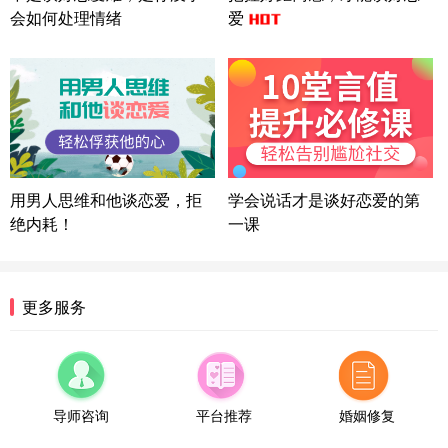
方案
会如何处理情绪
爱
湖北-武汉 135****7410
41分钟前
微信用户 困困魚? 通过此页面咨询，已获得专属情感
方案
陕西-西安 139****6283
3分钟前
微信用户 喜欢下雨天^ 通过此页面咨询，已获得专属
情感方案
浙江-宁波 150****8921
28分钟前
微信用户 逆光下的微笑 通过此页面咨询，已获得专
用男人思维和他谈恋爱，拒
学会说话才是谈好恋爱的第
属情感方案
绝内耗！
一课
湖南-长沙 187****3359
18分钟前
微信用户 超 通过此页面咨询，已获得专属情感方案
福建-厦门 159****4462
53分钟前
更多服务
微信用户 凌乱小羊 通过此页面咨询，已获得专属情
感方案
山东-青岛 138****9975
7分钟前
微信用户 小任性 通过此页面咨询，已获得专属情感
方案
导师咨询
平台推荐
婚姻修复
辽宁-大连 176****2843
39分钟前