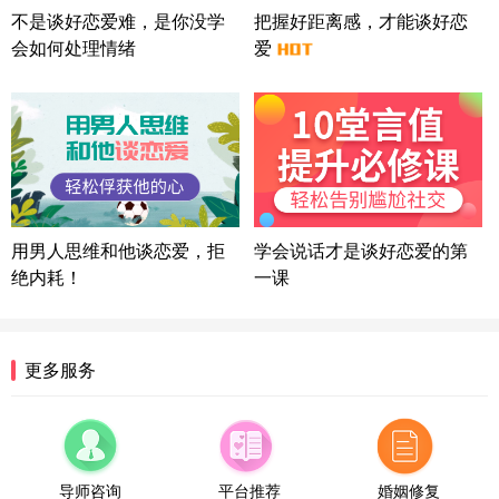
微信用户 Liberty 通过此页面咨询，已获得专属情感
不是谈好恋爱难，是你没学
把握好距离感，才能谈好恋
方案
会如何处理情绪
爱
广东-广州 188****5632
12分钟前
微信用户 司马锘 通过此页面咨询，已获得专属情感
方案
湖北-武汉 135****7410
41分钟前
微信用户 困困魚? 通过此页面咨询，已获得专属情感
方案
陕西-西安 139****6283
3分钟前
微信用户 喜欢下雨天^ 通过此页面咨询，已获得专属
用男人思维和他谈恋爱，拒
学会说话才是谈好恋爱的第
情感方案
绝内耗！
一课
浙江-宁波 150****8921
28分钟前
微信用户 逆光下的微笑 通过此页面咨询，已获得专
属情感方案
湖南-长沙 187****3359
18分钟前
更多服务
微信用户 超 通过此页面咨询，已获得专属情感方案
福建-厦门 159****4462
53分钟前
微信用户 凌乱小羊 通过此页面咨询，已获得专属情
感方案
导师咨询
平台推荐
婚姻修复