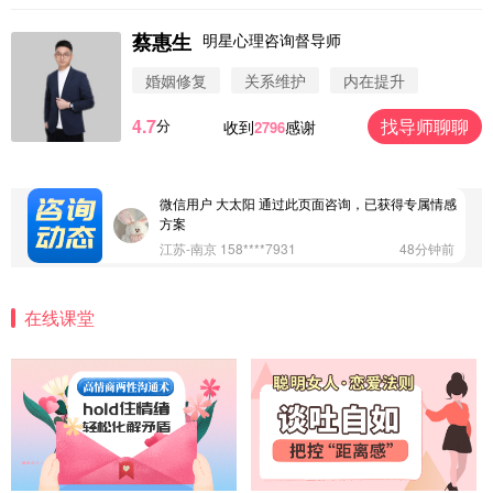
蔡惠生
明星心理咨询督导师
微信用户 圆圈 通过此页面咨询，已获得专属情感方
案
婚姻修复
关系维护
内在提升
浙江-杭州 183****4847
32分钟前
4.7
找导师聊聊
分
收到
感谢
2796
微信用户 Vnno 通过此页面咨询，已获得专属情感方
案
广东-深圳 139****2256
15分钟前
微信用户 大太阳 通过此页面咨询，已获得专属情感
方案
江苏-南京 158****7931
48分钟前
微信用户 安康 通过此页面咨询，已获得专属情感方
案
在线课堂
四川-成都 136****6402
5分钟前
微信用户 怀拥倾城女 通过此页面咨询，已获得专属
情感方案
北京-朝阳 151****3189
22分钟前
微信用户 巧?媚儿 通过此页面咨询，已获得专属情感
方案
上海-浦东 177****9074
56分钟前