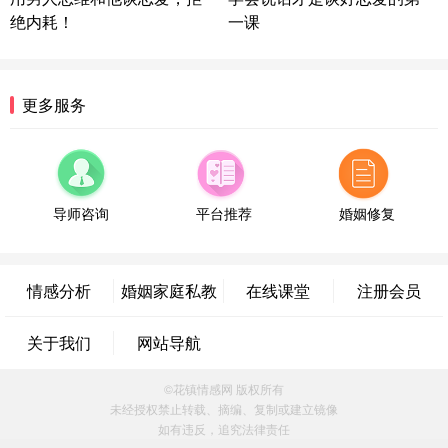
情感方案
绝内耗！
一课
浙江-宁波 150****8921
28分钟前
微信用户 逆光下的微笑 通过此页面咨询，已获得专
属情感方案
湖南-长沙 187****3359
18分钟前
更多服务
微信用户 超 通过此页面咨询，已获得专属情感方案
福建-厦门 159****4462
53分钟前
微信用户 凌乱小羊 通过此页面咨询，已获得专属情
感方案
导师咨询
平台推荐
婚姻修复
山东-青岛 138****9975
7分钟前
微信用户 小任性 通过此页面咨询，已获得专属情感
方案
情感分析
婚姻家庭私教
在线课堂
注册会员
辽宁-大连 176****2843
39分钟前
微信用户 H-孙志远-上海 通过此页面咨询，已获得专
关于我们
网站导航
属情感方案
上海-黄浦 135****7601
24分钟前
©花镇情感网 版权所有
微信用户 墨笙 通过此页面咨询，已获得专属情感方
未经授权禁止转载、摘编、复制或建立镜像
案
如有违反，追究法律责任
江苏-苏州 188****5187
1小时前