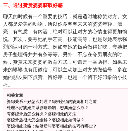
三、通过赞赏婆婆获取好感
聊天的时候有一个重要的技巧，就是适时地称赞对方。女
人都是爱美的动物，所以你多夸夸未来的婆婆年轻、漂
亮、有气质、有内涵，绝对可以让对方的心情变得更加愉
悦。其次，要夸她的手艺高、技能高等，也是对她表示强
烈的认可的一种方式。例如夸她的饭菜做得好吃，夸她把
房子整理得井井有条等等。另外，不忘在夸男朋友的时
候，赞赏未来婆婆的教育方式，可谓是一举两得。如果未
来的婆婆也有用微信，可以主动加上对方的微信号，多在
她的朋友圈下点赞、留好评，也是一个留下好印象的小技
巧。
相关文章
婆媳关系不好怎么处理？媳妇必须的婆媳相处之道
处理不好婆媳关系影响婚姻，想离婚怎么办？
有婆媳矛盾怎么解决？婆媳相处的方法
婆媳矛盾很大怎么缓解？婆媳相处如何做？
婆媳相处攻略：结婚后与婆婆相处的技巧有哪些？