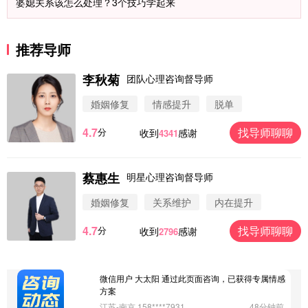
婆媳关系该怎么处理？3个技巧学起来
推荐导师
李秋菊
团队心理咨询督导师
婚姻修复
情感提升
脱单
4.7
找导师聊聊
分
收到
感谢
4341
蔡惠生
明星心理咨询督导师
微信用户 圆圈 通过此页面咨询，已获得专属情感方
案
婚姻修复
关系维护
内在提升
浙江-杭州 183****4847
32分钟前
4.7
找导师聊聊
分
收到
感谢
2796
微信用户 Vnno 通过此页面咨询，已获得专属情感方
案
广东-深圳 139****2256
15分钟前
微信用户 大太阳 通过此页面咨询，已获得专属情感
方案
江苏-南京 158****7931
48分钟前