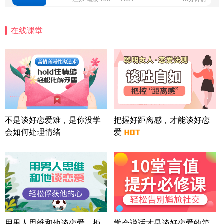
微信用户 安康 通过此页面咨询，已获得专属情感方
案
在线课堂
四川-成都 136****6402
5分钟前
微信用户 怀拥倾城女 通过此页面咨询，已获得专属
情感方案
北京-朝阳 151****3189
22分钟前
微信用户 巧?媚儿 通过此页面咨询，已获得专属情感
方案
上海-浦东 177****9074
56分钟前
微信用户 Liberty 通过此页面咨询，已获得专属情感
不是谈好恋爱难，是你没学
把握好距离感，才能谈好恋
方案
会如何处理情绪
爱
广东-广州 188****5632
12分钟前
微信用户 司马锘 通过此页面咨询，已获得专属情感
方案
湖北-武汉 135****7410
41分钟前
微信用户 困困魚? 通过此页面咨询，已获得专属情感
方案
陕西-西安 139****6283
3分钟前
微信用户 喜欢下雨天^ 通过此页面咨询，已获得专属
用男人思维和他谈恋爱，拒
学会说话才是谈好恋爱的第