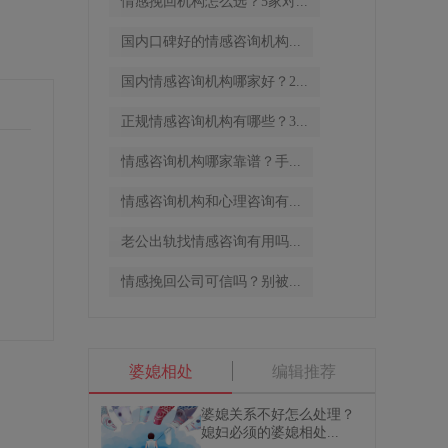
情感挽回机构怎么选？5家对...
国内口碑好的情感咨询机构...
国内情感咨询机构哪家好？2...
正规情感咨询机构有哪些？3...
情感咨询机构哪家靠谱？手...
情感咨询机构和心理咨询有...
老公出轨找情感咨询有用吗...
情感挽回公司可信吗？别被...
婆媳相处
编辑推荐
婆媳关系不好怎么处理？
媳妇必须的婆媳相处...