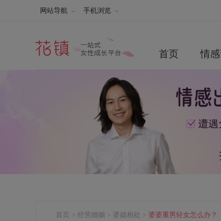
网站导航
手机浏览
首页
情感
首页
>
经营婚姻
>
婆媳相处
>
婆婆重男轻女怎么办？