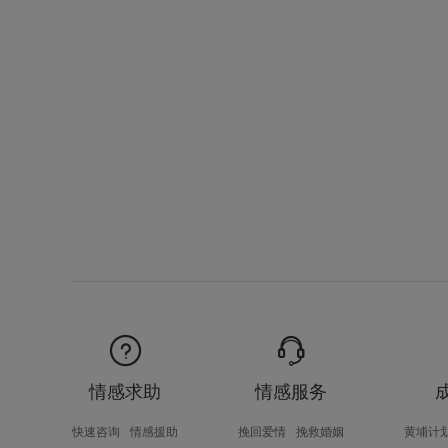
情感求助
情感服务
快速咨询
情感援助
挽回爱情
挽救婚姻
黄埔计