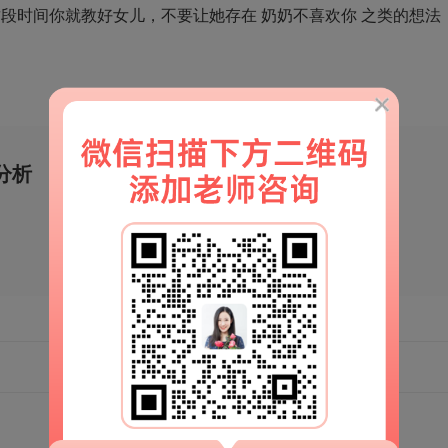
这段时间你就教好女儿，不要让她存在
奶奶不喜欢你
之类的想法
分析
移动端官网
扫一扫
解锁更多情感秘籍