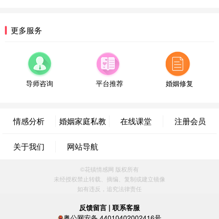
微信用户 逆光下的微笑 通过此页面咨询，已获得专
属情感方案
湖南-长沙 187****3359
18分钟前
更多服务
微信用户 超 通过此页面咨询，已获得专属情感方案
福建-厦门 159****4462
53分钟前
微信用户 凌乱小羊 通过此页面咨询，已获得专属情
感方案
导师咨询
平台推荐
婚姻修复
山东-青岛 138****9975
7分钟前
微信用户 小任性 通过此页面咨询，已获得专属情感
方案
情感分析
婚姻家庭私教
在线课堂
注册会员
辽宁-大连 176****2843
39分钟前
微信用户 H-孙志远-上海 通过此页面咨询，已获得专
关于我们
网站导航
属情感方案
上海-黄浦 135****7601
24分钟前
©花镇情感网 版权所有
微信用户 墨笙 通过此页面咨询，已获得专属情感方
未经授权禁止转载、摘编、复制或建立镜像
案
如有违反，追究法律责任
江苏-苏州 188****5187
1小时前
微信用户 谢思明 通过此页面咨询，已获得专属情感
反馈留言
|
联系客服
方案
粤公网安备 44010402002416号