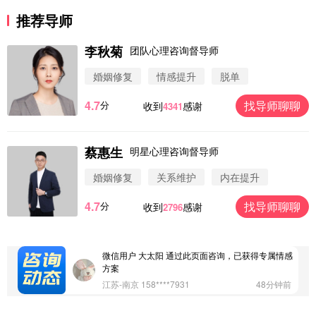
推荐导师
李秋菊
团队心理咨询督导师
婚姻修复
情感提升
脱单
4.7
找导师聊聊
分
收到
感谢
4341
蔡惠生
明星心理咨询督导师
微信用户 圆圈 通过此页面咨询，已获得专属情感方
案
婚姻修复
关系维护
内在提升
浙江-杭州 183****4847
32分钟前
4.7
找导师聊聊
分
收到
感谢
2796
微信用户 Vnno 通过此页面咨询，已获得专属情感方
案
广东-深圳 139****2256
15分钟前
微信用户 大太阳 通过此页面咨询，已获得专属情感
方案
江苏-南京 158****7931
48分钟前
微信用户 安康 通过此页面咨询，已获得专属情感方
案