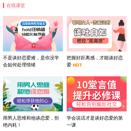
在线课堂
四川-成都 136****6402
5分钟前
微信用户 怀拥倾城女 通过此页面咨询，已获得专属
情感方案
北京-朝阳 151****3189
22分钟前
微信用户 巧?媚儿 通过此页面咨询，已获得专属情感
方案
上海-浦东 177****9074
56分钟前
微信用户 Liberty 通过此页面咨询，已获得专属情感
不是谈好恋爱难，是你没学
把握好距离感，才能谈好恋
方案
会如何处理情绪
爱
广东-广州 188****5632
12分钟前
微信用户 司马锘 通过此页面咨询，已获得专属情感
方案
湖北-武汉 135****7410
41分钟前
微信用户 困困魚? 通过此页面咨询，已获得专属情感
方案
陕西-西安 139****6283
3分钟前
微信用户 喜欢下雨天^ 通过此页面咨询，已获得专属
用男人思维和他谈恋爱，拒
学会说话才是谈好恋爱的第
情感方案
绝内耗！
一课
浙江-宁波 150****8921
28分钟前