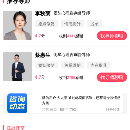
推荐导师
李秋菊
团队心理咨询督导师
婚姻修复
情感提升
脱单
4.7
找导师聊聊
分
收到
感谢
4341
蔡惠生
明星心理咨询督导师
微信用户 圆圈 通过此页面咨询，已获得专属情感方
案
婚姻修复
关系维护
内在提升
浙江-杭州 183****4847
32分钟前
4.7
找导师聊聊
分
收到
感谢
2796
微信用户 Vnno 通过此页面咨询，已获得专属情感方
案
广东-深圳 139****2256
15分钟前
微信用户 大太阳 通过此页面咨询，已获得专属情感
方案
江苏-南京 158****7931
48分钟前
微信用户 安康 通过此页面咨询，已获得专属情感方
案
在线课堂
四川-成都 136****6402
5分钟前