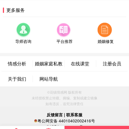
属情感方案
湖南-长沙 187****3359
18分钟前
更多服务
微信用户 超 通过此页面咨询，已获得专属情感方案
福建-厦门 159****4462
53分钟前
微信用户 凌乱小羊 通过此页面咨询，已获得专属情
感方案
导师咨询
平台推荐
婚姻修复
山东-青岛 138****9975
7分钟前
微信用户 小任性 通过此页面咨询，已获得专属情感
方案
情感分析
婚姻家庭私教
在线课堂
注册会员
辽宁-大连 176****2843
39分钟前
微信用户 H-孙志远-上海 通过此页面咨询，已获得专
关于我们
网站导航
属情感方案
上海-黄浦 135****7601
24分钟前
©花镇情感网 版权所有
微信用户 墨笙 通过此页面咨询，已获得专属情感方
未经授权禁止转载、摘编、复制或建立镜像
案
如有违反，追究法律责任
江苏-苏州 188****5187
1小时前
微信用户 谢思明 通过此页面咨询，已获得专属情感
反馈留言
|
联系客服
方案
粤公网安备 44010402002416号
广东-佛山 139****6034
16分钟前
粤ICP备16060296号