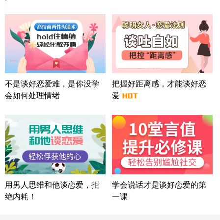
微信用户 怀拥倾城女 通过此页面咨询，已获得专属
情感方案
北京-朝阳 151****3189
22分钟前
微信用户 巧?媚儿 通过此页面咨询，已获得专属情感
方案
上海-浦东 177****9074
56分钟前
微信用户 Liberty 通过此页面咨询，已获得专属情感
不是谈好恋爱难，是你没学
把握好距离感，才能谈好恋
方案
会如何处理情绪
爱
广东-广州 188****5632
12分钟前
微信用户 司马锘 通过此页面咨询，已获得专属情感
方案
湖北-武汉 135****7410
41分钟前
微信用户 困困魚? 通过此页面咨询，已获得专属情感
方案
陕西-西安 139****6283
3分钟前
微信用户 喜欢下雨天^ 通过此页面咨询，已获得专属
用男人思维和他谈恋爱，拒
学会说话才是谈好恋爱的第
情感方案
绝内耗！
一课
浙江-宁波 150****8921
28分钟前
微信用户 逆光下的微笑 通过此页面咨询，已获得专