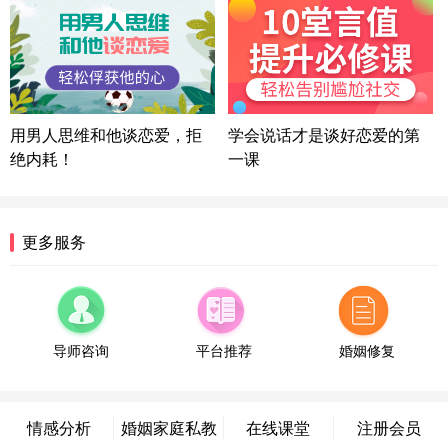
方案
陕西-西安 139****6283
3分钟前
微信用户 喜欢下雨天^ 通过此页面咨询，已获得专属
情感方案
浙江-宁波 150****8921
28分钟前
微信用户 逆光下的微笑 通过此页面咨询，已获得专
用男人思维和他谈恋爱，拒
学会说话才是谈好恋爱的第
属情感方案
绝内耗！
一课
湖南-长沙 187****3359
18分钟前
微信用户 超 通过此页面咨询，已获得专属情感方案
福建-厦门 159****4462
53分钟前
更多服务
微信用户 凌乱小羊 通过此页面咨询，已获得专属情
感方案
山东-青岛 138****9975
7分钟前
微信用户 小任性 通过此页面咨询，已获得专属情感
方案
导师咨询
平台推荐
婚姻修复
辽宁-大连 176****2843
39分钟前
微信用户 H-孙志远-上海 通过此页面咨询，已获得专
属情感方案
情感分析
婚姻家庭私教
在线课堂
注册会员
上海-黄浦 135****7601
24分钟前