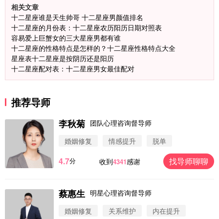
相关文章
十二星座谁是天生帅哥 十二星座男颜值排名
十二星座的月份表：十二星座农历阳历日期对照表
容易爱上巨蟹女的三大星座男都有谁
十二星座的性格特点是怎样的？十二星座性格特点大全
星座表十二星座是按阴历还是阳历
十二星座配对表：十二星座男女最佳配对
推荐导师
李秋菊
团队心理咨询督导师
婚姻修复
情感提升
脱单
4.7
找导师聊聊
分
收到
感谢
4341
微信用户 圆圈 通过此页面咨询，已获得专属情感方
案
浙江-杭州 183****4847
32分钟前
蔡惠生
明星心理咨询督导师
微信用户 Vnno 通过此页面咨询，已获得专属情感方
案
婚姻修复
关系维护
内在提升
广东-深圳 139****2256
15分钟前