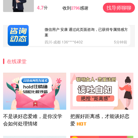
4.7
找导师聊聊
分
收到
感谢
2796
微信用户 大太阳 通过此页面咨询，已获得专属情感
方案
江苏-南京 158****7931
48分钟前
微信用户 安康 通过此页面咨询，已获得专属情感方
案
四川-成都 136****6402
5分钟前
微信用户 怀拥倾城女 通过此页面咨询，已获得专属
情感方案
在线课堂
北京-朝阳 151****3189
22分钟前
微信用户 巧?媚儿 通过此页面咨询，已获得专属情感
方案
上海-浦东 177****9074
56分钟前
微信用户 Liberty 通过此页面咨询，已获得专属情感
方案
广东-广州 188****5632
12分钟前
微信用户 司马锘 通过此页面咨询，已获得专属情感
不是谈好恋爱难，是你没学
把握好距离感，才能谈好恋
方案
会如何处理情绪
爱
湖北-武汉 135****7410
41分钟前
微信用户 困困魚? 通过此页面咨询，已获得专属情感