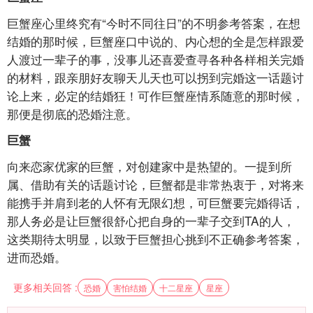
巨蟹座心里终究有“今时不同往日”的不明参考答案，在想
结婚的那时候，巨蟹座口中说的、内心想的全是怎样跟爱
人渡过一辈子的事，没事儿还喜爱查寻各种各样相关完婚
的材料，跟亲朋好友聊天儿天也可以拐到完婚这一话题讨
论上来，必定的结婚狂！可作巨蟹座情系随意的那时候，
那便是彻底的恐婚注意。
巨蟹
向来恋家优家的巨蟹，对创建家中是热望的。一提到所
属、借助有关的话题讨论，巨蟹都是非常热衷于，对将来
能携手并肩到老的人怀有无限幻想，可巨蟹要完婚得话，
那人务必是让巨蟹很舒心把自身的一辈子交到TA的人，
这类期待太明显，以致于巨蟹担心挑到不正确参考答案，
进而恐婚。
更多相关回答 :
恐婚
害怕结婚
十二星座
星座