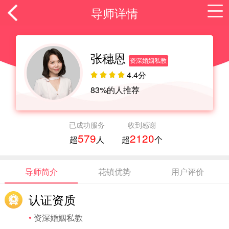
导师详情
张穗恩
资深婚姻私教
咨询导师
在线课堂
情感求助
4.4分
资讯
83%的人推荐
导师精选
挽回男友
挽回老公
情感测试
脱单秘籍
相亲秘籍
约会技巧
女神计划
已成功服务
收到感谢
579
2120
超
人
超
个
离婚边缘
情感维系
婆媳相处
家庭暴力
星座情感
情感故事
情感倾诉
导师简介
花镇优势
用户评价
登录/注册
认证资质
•
资深婚姻私教