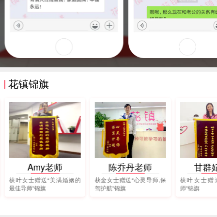
花镇锦旗
Amy老师
陈乔丹老师
甘群
获叶女士赠送“美满婚姻的
获金女士赠送“心灵导师,保
获叶女士赠
最佳导师”锦旗
驾护航”锦旗
师”锦旗