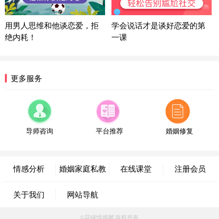
情感方案
浙江-宁波 150****8921
28分钟前
用男人思维和他谈恋爱，拒
学会说话才是谈好恋爱的第
微信用户 逆光下的微笑 通过此页面咨询，已获得专
绝内耗！
一课
属情感方案
湖南-长沙 187****3359
18分钟前
微信用户 超 通过此页面咨询，已获得专属情感方案
更多服务
福建-厦门 159****4462
53分钟前
微信用户 凌乱小羊 通过此页面咨询，已获得专属情
感方案
山东-青岛 138****9975
7分钟前
微信用户 小任性 通过此页面咨询，已获得专属情感
导师咨询
平台推荐
婚姻修复
方案
辽宁-大连 176****2843
39分钟前
微信用户 H-孙志远-上海 通过此页面咨询，已获得专
情感分析
婚姻家庭私教
在线课堂
注册会员
属情感方案
上海-黄浦 135****7601
24分钟前
关于我们
网站导航
微信用户 墨笙 通过此页面咨询，已获得专属情感方
案
江苏-苏州 188****5187
1小时前
©花镇情感网 版权所有