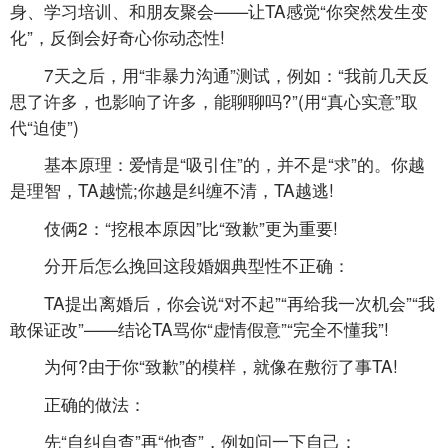
身、学习培训、和朋友聚会——让TA感觉“你突然发生变
化”，反倒会好奇心你动态性!
7天之后，用“非暴力沟通”测试，例如：“我前几天反
思了许多，也影响了许多，能聊聊吗?”(用“真心实意”取
代“迫使”)
基本原理：爱情是“吸引住”的，并不是“求”的。你越
是理智，TA越慌;你越是纠缠不清，TA越逃!
伎俩2：“挖根本原因”比“致歉”更为重要!
分开后怎么挽回这段婚姻典型性不正确：
TA提出离婚后，你会说“对不起”“再给我一次机会”“我
敢保证改”——结论TA骂你“虚情假意”“完全不懂我”!
为何?由于你“致歉”的模样，就像在敷衍了事TA!
正确的做法：
先“自纠自查”再“他查”，例如问一下自己：