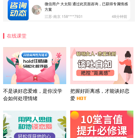
江苏-南京 158****7931
48分钟前
微信用户 安康 通过此页面咨询，已获得专属情感方
案
四川-成都 136****6402
5分钟前
微信用户 怀拥倾城女 通过此页面咨询，已获得专属
在线课堂
情感方案
北京-朝阳 151****3189
22分钟前
微信用户 巧?媚儿 通过此页面咨询，已获得专属情感
方案
上海-浦东 177****9074
56分钟前
微信用户 Liberty 通过此页面咨询，已获得专属情感
方案
广东-广州 188****5632
12分钟前
不是谈好恋爱难，是你没学
把握好距离感，才能谈好恋
微信用户 司马锘 通过此页面咨询，已获得专属情感
会如何处理情绪
爱
方案
湖北-武汉 135****7410
41分钟前
微信用户 困困魚? 通过此页面咨询，已获得专属情感
方案
陕西-西安 139****6283
3分钟前
微信用户 喜欢下雨天^ 通过此页面咨询，已获得专属