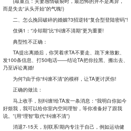
(敲重点：夫妻感情破裂时，最恐怖的并不是离异，
而是失去“从头开始”的气魄!)
二、怎么挽回破碎的婚姻?3招逆转“复合型登陆密码”!
伎俩1：“冷却期”比“纠缠不清期”更为重要!
典型性不正确：
TA提出离婚后，你哭着求TA不要走、跪下来致歉、
发100条信息、打50电话——结论TA把你拉黑、搬出去、
乃至诉讼离婚!
为何?由于你“纠缠不清”的模样，让TA更讨厌你!
正确的做法：
马上收手，别纠缠!给TA发一条消息：“我明白你如今
好烦我，我可以给你室内空间理智，等你准备好了跟我
说。”(用“理智”取代“纠缠不清”)
消退7-15天，别联系!期内专注于自己，例如运动健