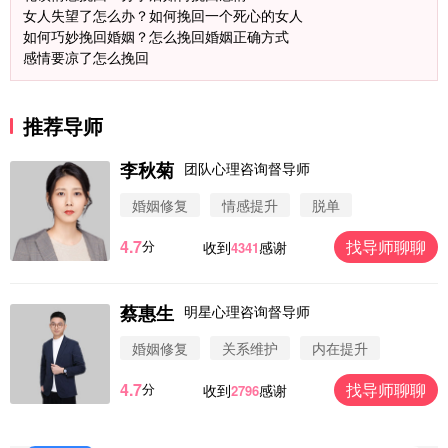
女人失望了怎么办？如何挽回一个死心的女人
如何巧妙挽回婚姻？怎么挽回婚姻正确方式
感情要凉了怎么挽回
推荐导师
李秋菊
团队心理咨询督导师
婚姻修复
情感提升
脱单
4.7
找导师聊聊
分
收到
感谢
4341
微信用户 圆圈 通过此页面咨询，已获得专属情感方
案
蔡惠生
明星心理咨询督导师
浙江-杭州 183****4847
32分钟前
微信用户 Vnno 通过此页面咨询，已获得专属情感方
婚姻修复
关系维护
内在提升
案
广东-深圳 139****2256
15分钟前
4.7
找导师聊聊
分
收到
感谢
2796
微信用户 大太阳 通过此页面咨询，已获得专属情感
方案