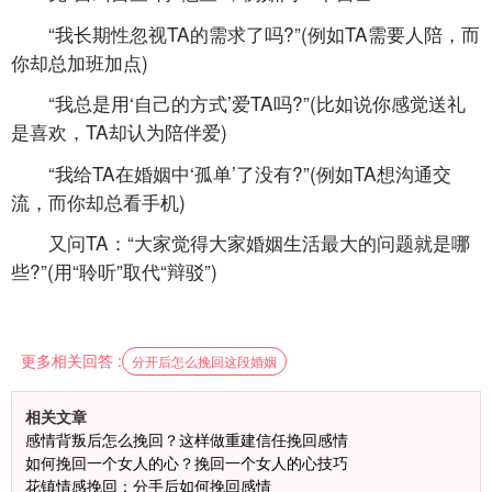
“我长期性忽视TA的需求了吗?”(例如TA需要人陪，而
你却总加班加点)
“我总是用‘自己的方式’爱TA吗?”(比如说你感觉送礼
是喜欢，TA却认为陪伴爱)
“我给TA在婚姻中‘孤单’了没有?”(例如TA想沟通交
流，而你却总看手机)
又问TA：“大家觉得大家婚姻生活最大的问题就是哪
些?”(用“聆听”取代“辩驳”)
更多相关回答 :
分开后怎么挽回这段婚姻
相关文章
感情背叛后怎么挽回？这样做重建信任挽回感情
如何挽回一个女人的心？挽回一个女人的心技巧
花镇情感挽回：分手后如何挽回感情