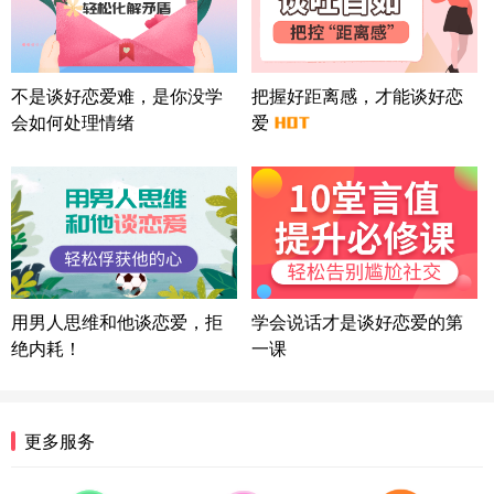
微信用户 巧?媚儿 通过此页面咨询，已获得专属情感
方案
上海-浦东 177****9074
56分钟前
微信用户 Liberty 通过此页面咨询，已获得专属情感
不是谈好恋爱难，是你没学
把握好距离感，才能谈好恋
方案
会如何处理情绪
爱
广东-广州 188****5632
12分钟前
微信用户 司马锘 通过此页面咨询，已获得专属情感
方案
湖北-武汉 135****7410
41分钟前
微信用户 困困魚? 通过此页面咨询，已获得专属情感
方案
陕西-西安 139****6283
3分钟前
微信用户 喜欢下雨天^ 通过此页面咨询，已获得专属
用男人思维和他谈恋爱，拒
学会说话才是谈好恋爱的第
情感方案
绝内耗！
一课
浙江-宁波 150****8921
28分钟前
微信用户 逆光下的微笑 通过此页面咨询，已获得专
属情感方案
湖南-长沙 187****3359
18分钟前
更多服务
微信用户 超 通过此页面咨询，已获得专属情感方案
福建-厦门 159****4462
53分钟前