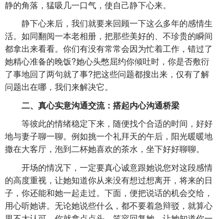
静的角落，猛吸几一口气，使自己静下心来。
静下心来后，我们就要来回顾一下这么多年的感情生
活。如同翻阅一本老相册，把那些美好的、不珍贵的瞬间
都拿出来看看。你们有没有常常会因为忙着工作，错过了
她精心准备的晚饭?她心头憋屈约你倾吐时，你是否敷衍
了事地回了两句就了事?把这些问题都搜出来，仅有了解
问题出在哪，我们来解决它。
二、真心实意沟通交流：搭起内心沟通桥梁
等彼此的情绪稳定下来，随便找个合适的时间，好好
地与妻子聊一聊。例如挑一个礼拜天的午后，阳光暖暖地
撒在大客厅，泡到二杯她喜欢的茶水，坐下好好聊聊。
开场的情况下，一定要真心诚意跟她说您对这段感情
的高度重视，让她知道你从来没有想过想离开，将来的日
子，你还能和她一起走过。下面，便把说话的机会交给，
用心听她讲。无论她说些什么，都不要着急辩驳，就算心
里不太认可。你就拿点点头、笑容回复她，让她知道你一