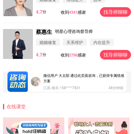
4.7
找导师聊聊
分
收到
感谢
4341
蔡惠生
明星心理咨询督导师
微信用户 圆圈 通过此页面咨询，已获得专属情感方
案
婚姻修复
关系维护
内在提升
浙江-杭州 183****4847
32分钟前
4.7
找导师聊聊
分
收到
感谢
2796
微信用户 Vnno 通过此页面咨询，已获得专属情感方
案
广东-深圳 139****2256
15分钟前
微信用户 大太阳 通过此页面咨询，已获得专属情感
方案
江苏-南京 158****7931
48分钟前
微信用户 安康 通过此页面咨询，已获得专属情感方
案
在线课堂
四川-成都 136****6402
5分钟前
微信用户 怀拥倾城女 通过此页面咨询，已获得专属
情感方案
北京-朝阳 151****3189
22分钟前