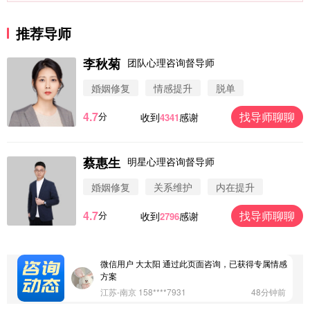
推荐导师
李秋菊
团队心理咨询督导师
婚姻修复
情感提升
脱单
4.7
找导师聊聊
分
收到
感谢
4341
蔡惠生
明星心理咨询督导师
微信用户 圆圈 通过此页面咨询，已获得专属情感方
案
婚姻修复
关系维护
内在提升
浙江-杭州 183****4847
32分钟前
4.7
找导师聊聊
分
收到
感谢
2796
微信用户 Vnno 通过此页面咨询，已获得专属情感方
案
广东-深圳 139****2256
15分钟前
微信用户 大太阳 通过此页面咨询，已获得专属情感
方案
江苏-南京 158****7931
48分钟前