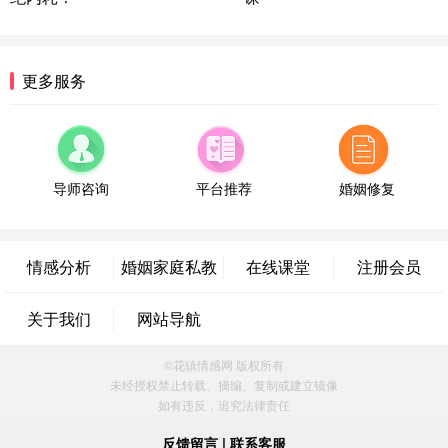
浙江-宁波 150****8921
28分钟前
微信用户 逆光下的微笑 通过此页面咨询，已获得专
属情感方案
湖南-长沙 187****3359
18分钟前
更多服务
微信用户 超 通过此页面咨询，已获得专属情感方案
福建-厦门 159****4462
53分钟前
微信用户 凌乱小羊 通过此页面咨询，已获得专属情
感方案
导师咨询
平台推荐
婚姻修复
山东-青岛 138****9975
7分钟前
微信用户 小任性 通过此页面咨询，已获得专属情感
方案
情感分析
婚姻家庭私教
在线课堂
注册会员
辽宁-大连 176****2843
39分钟前
微信用户 H-孙志远-上海 通过此页面咨询，已获得专
关于我们
网站导航
属情感方案
上海-黄浦 135****7601
24分钟前
©花镇情感网 版权所有
微信用户 墨笙 通过此页面咨询，已获得专属情感方
未经授权禁止转载、摘编、复制或建立镜像
案
如有违反，追究法律责任
江苏-苏州 188****5187
1小时前
微信用户 谢思明 通过此页面咨询，已获得专属情感
反馈留言
|
联系客服