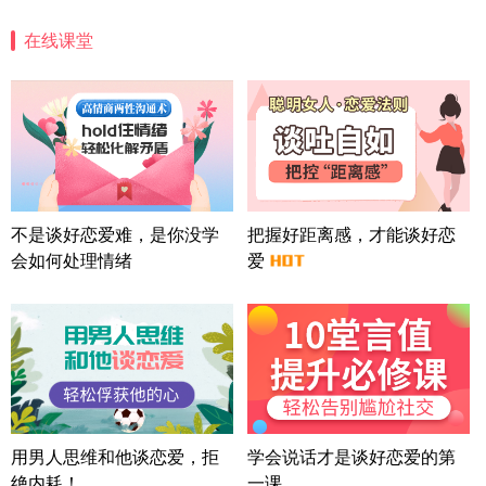
微信用户 安康 通过此页面咨询，已获得专属情感方
案
在线课堂
四川-成都 136****6402
5分钟前
微信用户 怀拥倾城女 通过此页面咨询，已获得专属
情感方案
北京-朝阳 151****3189
22分钟前
微信用户 巧?媚儿 通过此页面咨询，已获得专属情感
方案
上海-浦东 177****9074
56分钟前
微信用户 Liberty 通过此页面咨询，已获得专属情感
不是谈好恋爱难，是你没学
把握好距离感，才能谈好恋
方案
会如何处理情绪
爱
广东-广州 188****5632
12分钟前
微信用户 司马锘 通过此页面咨询，已获得专属情感
方案
湖北-武汉 135****7410
41分钟前
微信用户 困困魚? 通过此页面咨询，已获得专属情感
方案
陕西-西安 139****6283
3分钟前
微信用户 喜欢下雨天^ 通过此页面咨询，已获得专属
用男人思维和他谈恋爱，拒
学会说话才是谈好恋爱的第
情感方案
绝内耗！
一课