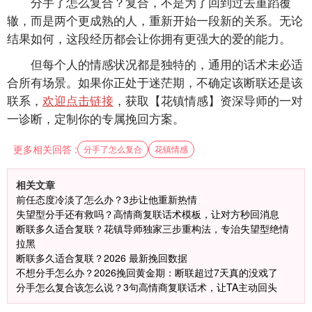
分手了怎么复合？复合，不是为了回到过去重蹈覆
辙，而是两个更成熟的人，重新开始一段新的关系。无论
结果如何，这段经历都会让你拥有更强大的爱的能力。
但每个人的情感状况都是独特的，通用的话术未必适
合所有场景。如果你正处于迷茫期，不确定该断联还是该
联系，
欢迎点击链接
，获取【花镇情感】资深导师的一对
一诊断，定制你的专属挽回方案。
更多相关回答 :
分手了怎么复合
花镇情感
相关文章
前任态度冷淡了怎么办？3步让他重新热情
失望型分手还有救吗？高情商复联话术模板，让对方秒回消息
断联多久适合复联？花镇导师独家三步重构法，专治失望型绝情
拉黑
断联多久适合复联？2026 最新挽回数据
不想分手怎么办？2026挽回黄金期：断联超过7天真的没戏了
分手怎么复合该怎么说？3句高情商复联话术，让TA主动回头