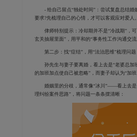
- 给自己留点“独处时间”：尝试复盘总结婚
要求?先梳理自己的心情，才可以客观应对爱人
侓师特别提示：冷却期并不是“冷战期”，可以
玄关抽屉里面”，用平和的“事务性工作沟通交
第二步：找“症结”，用“法治思维”梳理问题
孙先生与妻子要离婚，看上去是“老婆总加班
的加班加点使自己被忽略”，而妻子却认为“加
婚姻里的分歧，通常像“冰川”——看上去是
理纠纷案件思路”，将问题一条条摆清晰：