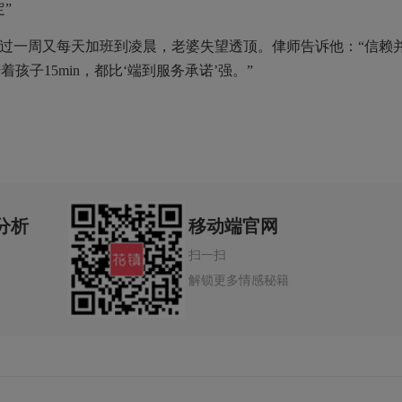
”
过一周又每天加班到凌晨，老婆失望透顶。侓师告诉他：“信赖
子15min，都比‘端到服务承诺’强。”
分析
移动端官网
扫一扫
解锁更多情感秘籍