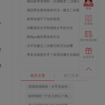
挽回前男友绝招：完成蜕变 二次吸引
客服
挽回男友最有效的方法：建立二次吸引
前男友放不下你的表现
户
听课程
判断真性分手和假性分手的方法
降低pu挽回男友的方法
预约情感诊断
分手后建立二次吸引的方法步骤
婆
男友冷战想分手？采用后撤方法挽回男友
会员专享
整
相关文章
热门文章
花镇情感挽回：分手后如何...
如何挽回一个女人的心？挽...