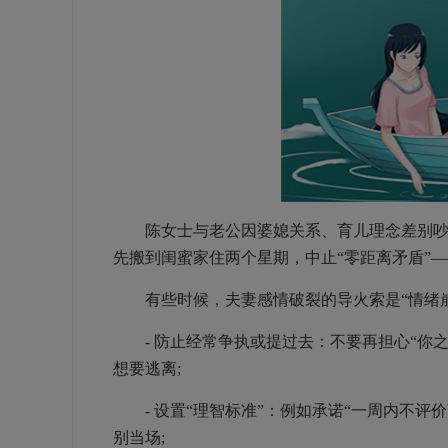
陈女士与老公因婆媳关系、育儿理念差别吵了
先搬到闺蜜家住两个星期，中止“零距离矛盾”—
有些时候，夫妻感情破裂的导火索是“情绪崩溃
- 防止经常争执或提过去：不要再担心“你之
想要逃离;
- 设置“理智标准”：例如承诺“一周内不评价
别当场;