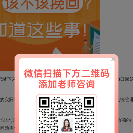
录下来，例如“2月15日因老公不陪孩子写作业争吵”“3月8日因
的实际需求——老公需要“参加家中存在感”，老婆需要“花钱管
“没法让步自己的底线”。例如“少加班加点多陪家人”是可以协商的
则问题再议复合型。