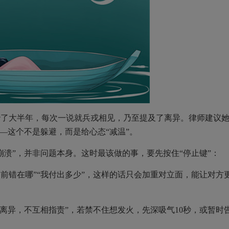
大半年，每次一说就兵戎相见，乃至提及了离异。律师建议
—这个不是躲避，而是给心态“减温”。
”，并非问题本身。这时最该做的事，要先按住“停止键”：
前错在哪”“我付出多少”，这样的话只会加重对立面，能让对方
离异，不互相指责”，若禁不住想发火，先深吸气10秒，或暂时