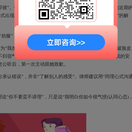
”。例如别评定“这个人就是不爱我了”，反而是换为“他近期
出现了问题”，先将“对人会”的指责，转化成“待人处事”的解
劝服”
我感觉你该改改脾气”“你为什么不反省自己”，结论撕破脸皮
不归宿气愤，我当时觉得憋屈，现在想来，你可能是担忧我的安
老公听后，第一次主动跟她致歉。
认错误”，并非“了解别人的感受”。律师建议用“同理心式沟
用说“你不要蛮不讲理”，只是说“我明白你如今很气愤(认同心态)