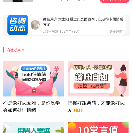
案
广东-深圳 139****2256
15分钟前
微信用户 大太阳 通过此页面咨询，已获得专属情感
方案
江苏-南京 158****7931
48分钟前
微信用户 安康 通过此页面咨询，已获得专属情感方
案
在线课堂
四川-成都 136****6402
5分钟前
微信用户 怀拥倾城女 通过此页面咨询，已获得专属
情感方案
北京-朝阳 151****3189
22分钟前
微信用户 巧?媚儿 通过此页面咨询，已获得专属情感
方案
上海-浦东 177****9074
56分钟前
微信用户 Liberty 通过此页面咨询，已获得专属情感
不是谈好恋爱难，是你没学
把握好距离感，才能谈好恋
方案
会如何处理情绪
爱
广东-广州 188****5632
12分钟前
微信用户 司马锘 通过此页面咨询，已获得专属情感
方案
湖北-武汉 135****7410
41分钟前