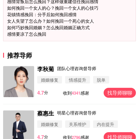
感情背叛后怎么挽回？这样做重建信任挽回感情
如何挽回一个女人的心？挽回一个女人的心技巧
花镇情感挽回：分手后如何挽回感情
女人失望了怎么办？如何挽回一个死心的女人
如何巧妙挽回婚姻？怎么挽回婚姻正确方式
感情要凉了怎么挽回
推荐导师
李秋菊
团队心理咨询督导师
婚姻修复
情感提升
脱单
4.7
找导师聊聊
分
收到
感谢
4341
蔡惠生
明星心理咨询督导师
微信用户 圆圈 通过此页面咨询，已获得专属情感方
案
婚姻修复
关系维护
内在提升
浙江-杭州 183****4847
32分钟前
4.7
找导师聊聊
分
微信用户 Vnno 通过此页面咨询，已获得专属情感方
收到
感谢
2796