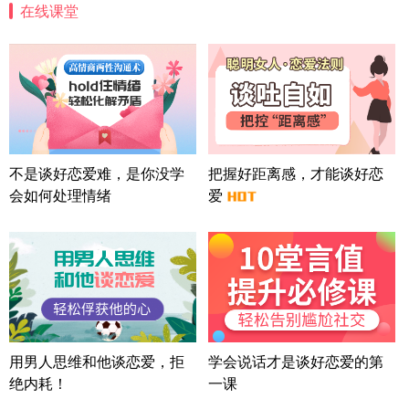
在线课堂
北京-朝阳 151****3189
22分钟前
微信用户 巧?媚儿 通过此页面咨询，已获得专属情感
方案
上海-浦东 177****9074
56分钟前
微信用户 Liberty 通过此页面咨询，已获得专属情感
方案
广东-广州 188****5632
12分钟前
微信用户 司马锘 通过此页面咨询，已获得专属情感
不是谈好恋爱难，是你没学
把握好距离感，才能谈好恋
方案
会如何处理情绪
爱
湖北-武汉 135****7410
41分钟前
微信用户 困困魚? 通过此页面咨询，已获得专属情感
方案
陕西-西安 139****6283
3分钟前
微信用户 喜欢下雨天^ 通过此页面咨询，已获得专属
情感方案
浙江-宁波 150****8921
28分钟前
微信用户 逆光下的微笑 通过此页面咨询，已获得专
用男人思维和他谈恋爱，拒
学会说话才是谈好恋爱的第
属情感方案
绝内耗！
一课
湖南-长沙 187****3359
18分钟前