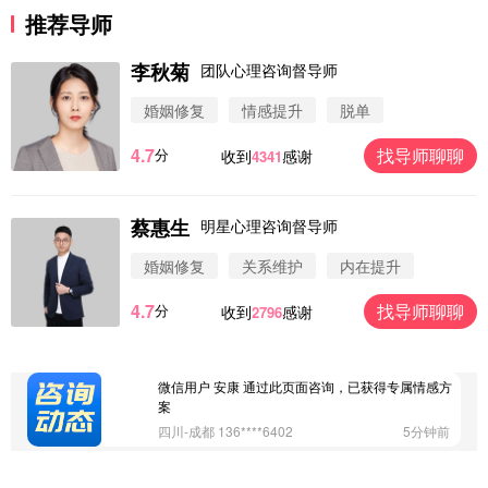
推荐导师
李秋菊
团队心理咨询督导师
婚姻修复
情感提升
脱单
4.7
找导师聊聊
分
收到
感谢
4341
微信用户 圆圈 通过此页面咨询，已获得专属情感方
案
浙江-杭州 183****4847
32分钟前
蔡惠生
明星心理咨询督导师
微信用户 Vnno 通过此页面咨询，已获得专属情感方
案
婚姻修复
关系维护
内在提升
广东-深圳 139****2256
15分钟前
4.7
找导师聊聊
分
收到
感谢
2796
微信用户 大太阳 通过此页面咨询，已获得专属情感
方案
江苏-南京 158****7931
48分钟前
微信用户 安康 通过此页面咨询，已获得专属情感方
案
四川-成都 136****6402
5分钟前
微信用户 怀拥倾城女 通过此页面咨询，已获得专属
情感方案