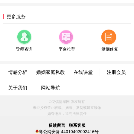
微信用户 超 通过此页面咨询，已获得专属情感方案
福建-厦门 159****4462
53分钟前
更多服务
微信用户 凌乱小羊 通过此页面咨询，已获得专属情
感方案
山东-青岛 138****9975
7分钟前
微信用户 小任性 通过此页面咨询，已获得专属情感
方案
导师咨询
平台推荐
婚姻修复
辽宁-大连 176****2843
39分钟前
微信用户 H-孙志远-上海 通过此页面咨询，已获得专
属情感方案
情感分析
婚姻家庭私教
在线课堂
注册会员
上海-黄浦 135****7601
24分钟前
微信用户 墨笙 通过此页面咨询，已获得专属情感方
关于我们
网站导航
案
江苏-苏州 188****5187
1小时前
©花镇情感网 版权所有
微信用户 谢思明 通过此页面咨询，已获得专属情感
未经授权禁止转载、摘编、复制或建立镜像
方案
如有违反，追究法律责任
广东-佛山 139****6034
16分钟前
微信用户 静默 通过此页面咨询，已获得专属情感方
反馈留言
|
联系客服
案
粤公网安备 44010402002416号