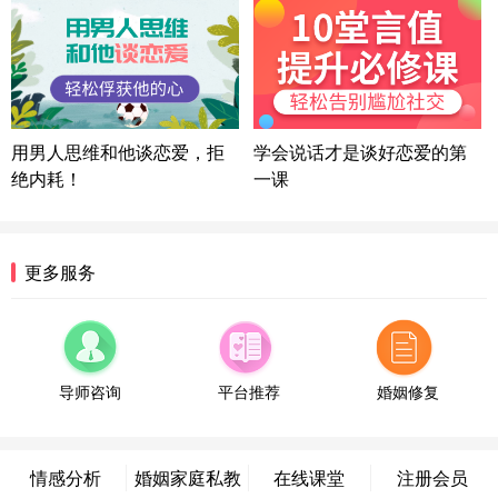
方案
湖北-武汉 135****7410
41分钟前
微信用户 困困魚? 通过此页面咨询，已获得专属情感
方案
陕西-西安 139****6283
3分钟前
微信用户 喜欢下雨天^ 通过此页面咨询，已获得专属
用男人思维和他谈恋爱，拒
学会说话才是谈好恋爱的第
情感方案
绝内耗！
一课
浙江-宁波 150****8921
28分钟前
微信用户 逆光下的微笑 通过此页面咨询，已获得专
属情感方案
湖南-长沙 187****3359
18分钟前
更多服务
微信用户 超 通过此页面咨询，已获得专属情感方案
福建-厦门 159****4462
53分钟前
微信用户 凌乱小羊 通过此页面咨询，已获得专属情
感方案
导师咨询
平台推荐
婚姻修复
山东-青岛 138****9975
7分钟前
微信用户 小任性 通过此页面咨询，已获得专属情感
方案
情感分析
婚姻家庭私教
在线课堂
注册会员
辽宁-大连 176****2843
39分钟前