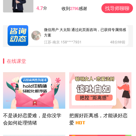
浙江-杭州 183****4847
32分钟前
4.7
找导师聊聊
分
收到
感谢
2796
微信用户 Vnno 通过此页面咨询，已获得专属情感方
案
广东-深圳 139****2256
15分钟前
微信用户 大太阳 通过此页面咨询，已获得专属情感
方案
江苏-南京 158****7931
48分钟前
微信用户 安康 通过此页面咨询，已获得专属情感方
案
在线课堂
四川-成都 136****6402
5分钟前
微信用户 怀拥倾城女 通过此页面咨询，已获得专属
情感方案
北京-朝阳 151****3189
22分钟前
微信用户 巧?媚儿 通过此页面咨询，已获得专属情感
方案
上海-浦东 177****9074
56分钟前
微信用户 Liberty 通过此页面咨询，已获得专属情感
不是谈好恋爱难，是你没学
把握好距离感，才能谈好恋
方案
会如何处理情绪
爱
广东-广州 188****5632
12分钟前
微信用户 司马锘 通过此页面咨询，已获得专属情感