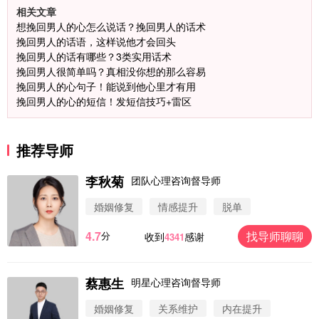
相关文章
想挽回男人的心怎么说话？挽回男人的话术
挽回男人的话语，这样说他才会回头
挽回男人的话有哪些？3类实用话术
挽回男人很简单吗？真相没你想的那么容易
挽回男人的心句子！能说到他心里才有用
挽回男人的心的短信！发短信技巧+雷区
推荐导师
李秋菊
团队心理咨询督导师
婚姻修复
情感提升
脱单
4.7
找导师聊聊
分
收到
感谢
4341
蔡惠生
明星心理咨询督导师
微信用户 圆圈 通过此页面咨询，已获得专属情感方
案
婚姻修复
关系维护
内在提升