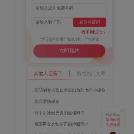
获取验证码
收不到短信？
*承诺资料仅用于情感分析，严格保密
立即预约
其他人还看了
情感热门文章
。
聪明的女人防止老公出轨的七个小建议
次
挽回爱情秘籍
分手后挽回男友的最佳时间
有新消息:
恢
情感问题
挽回男友之如何正确地断联？
免费分析