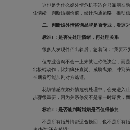
这也是为什么婚外情危机不适合只靠朋友劝、
住情绪，判断婚姻价值，设计沟通策略，推动
二、判断婚外情咨询品牌是否专业，看这5
标准1：是否先处理情绪，再处理关系
很多人发现伴侣出轨后，急着问：“我要不要原
但专业咨询不会一上来就让你做决定，而是先
出极端动作，比如疯狂查岗、威胁离婚、冲到
长期看可能加剧对方逃避。
花镇情感在婚外情危机处理中，会先进入止损
步骤很重要，因为关系修复不是靠一时爆发，
标准2：是否能判断婚姻是否值得修
复
不是所有婚外情都适合挽回，也不是所有婚姻
味劝你“还有希望”。