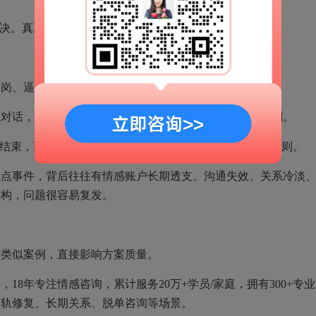
决。真正专业的机构需要有阶段化方法。
岗、逼问、辱骂、威胁等行为继续扩大冲突。
话，厘清出轨原因、婚姻问题、第三者边界和回归规则。
结束，而是要重新建立情感连接、亲密互动和长期经营规则。
事件，背后往往有情感账户长期透支、沟通失效、关系冷淡
结构，问题很容易复发。
类似案例，直接影响方案质量。
8年专注情感咨询，累计服务20万+学员/家庭，拥有300+专业
出轨修复、长期关系、脱单咨询等场景。