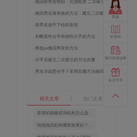
挽回前男友绝招：完成蜕变 二次吸引
稳
挽回男友最有效的方法：建立二次吸引
客服
前男友放不下你的表现
判断真性分手和假性分手的方法
听课程
降低pu挽回男友的方法
预约情感诊断
分手后建立二次吸引的方法步骤
做
男友冷战想分手？采用后撤方法挽回男友
，
会员专享
个
相关文章
热门文章
靠谱的婚姻咨询机构怎么选...
情感挽回机构哪家效果好？...
一