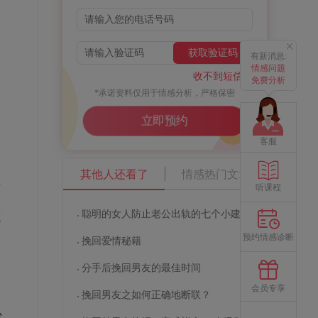
获取验证码
有新消息:
情感问题
收不到短信？
免费分析
*承诺资料仅用于情感分析，严格保密
立即预约
客服
其他人还看了
情感热门文章
须
听课程
聪明的女人防止老公出轨的七个小建议
或
预约情感诊断
挽回爱情秘籍
动
分手后挽回男友的最佳时间
会员专享
挽回男友之如何正确地断联？
少