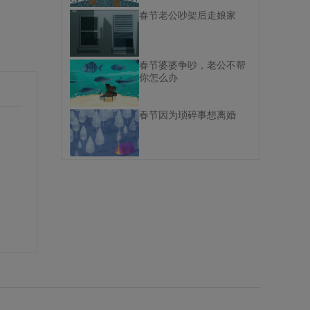
春节老公吵架后走娘家
春节婆婆争吵，老公不帮
你怎么办
春节因为琐碎事想离婚