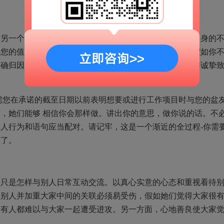
对另一个人不安全，难以创建更多方面的联络。根据认可自身的
实您的值得信赖性。你应该找寻具备这种同样特性的人。假如你
正确归因于别人，那麼大家难以相信你。认可你的不正确并诚挚
需您在承诺的截至日期以前表明想要或进行工作项目时与您的盆
，她们能够 相信你会那样做。讲出你的意思，做你说的话。不
人行为和语句应当配对。请记牢，这是一个渐近的全过程-你需
坏了。
，只是怎样与别人日常互动交流。以真心实意的心态和重视看待
赖别人并加重大家中间的关联必须易受伤，假如她们觉得大家很
所有人都难以与大家一起遭受进攻。另一方面，心地善良使大家