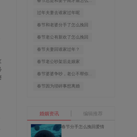
春节总是和妻子闹矛盾怎么...
过年夫妻去谁家过年呢
不
春节和老婆分手了怎么挽回
不
春节老公有新欢了怎么挽回
致
春节夫妻回谁家过年？
友
春节老公吵架后走娘家
必
春节婆婆争吵，老公不帮你...
要
春节因为琐碎事想离婚
别
婚姻资讯
编辑推荐
有
春节分手怎么挽回爱情
觉