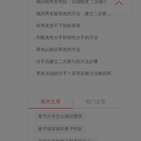
挽回前男友绝招：完成蜕变 二次吸引
挽回男友最有效的方法：建立二次吸引
前男友放不下你的表现
义
判断真性分手和假性分手的方法
降低pu挽回男友的方法
分手后建立二次吸引的方法步骤
男友冷战想分手？采用后撤方法挽回男友
相关文章
热门文章
春节分手怎么挽回爱情
于
春节很容易和妻子吵架
，