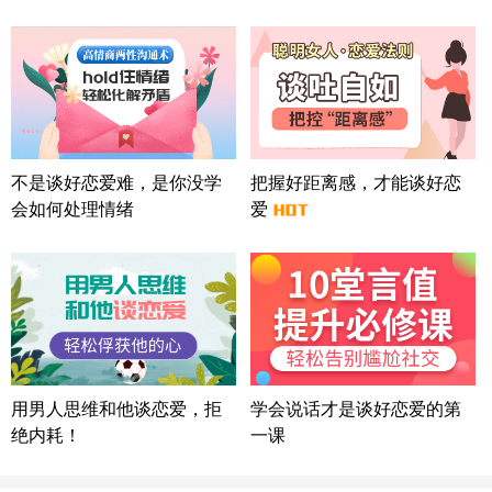
微信用户 巧?媚儿 通过此页面咨询，已获得专属情感
方案
上海-浦东 177****9074
56分钟前
微信用户 Liberty 通过此页面咨询，已获得专属情感
方案
广东-广州 188****5632
12分钟前
微信用户 司马锘 通过此页面咨询，已获得专属情感
不是谈好恋爱难，是你没学
把握好距离感，才能谈好恋
方案
会如何处理情绪
爱
湖北-武汉 135****7410
41分钟前
微信用户 困困魚? 通过此页面咨询，已获得专属情感
方案
陕西-西安 139****6283
3分钟前
微信用户 喜欢下雨天^ 通过此页面咨询，已获得专属
情感方案
浙江-宁波 150****8921
28分钟前
微信用户 逆光下的微笑 通过此页面咨询，已获得专
用男人思维和他谈恋爱，拒
学会说话才是谈好恋爱的第
属情感方案
绝内耗！
一课
湖南-长沙 187****3359
18分钟前
微信用户 超 通过此页面咨询，已获得专属情感方案