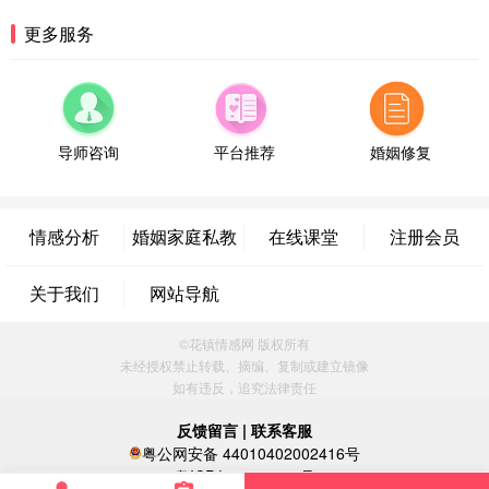
福建-厦门 159****4462
53分钟前
更多服务
微信用户 凌乱小羊 通过此页面咨询，已获得专属情
感方案
山东-青岛 138****9975
7分钟前
微信用户 小任性 通过此页面咨询，已获得专属情感
方案
导师咨询
平台推荐
婚姻修复
辽宁-大连 176****2843
39分钟前
微信用户 H-孙志远-上海 通过此页面咨询，已获得专
属情感方案
情感分析
婚姻家庭私教
在线课堂
注册会员
上海-黄浦 135****7601
24分钟前
微信用户 墨笙 通过此页面咨询，已获得专属情感方
关于我们
网站导航
案
江苏-苏州 188****5187
1小时前
©花镇情感网 版权所有
微信用户 谢思明 通过此页面咨询，已获得专属情感
未经授权禁止转载、摘编、复制或建立镜像
方案
如有违反，追究法律责任
广东-佛山 139****6034
16分钟前
微信用户 静默 通过此页面咨询，已获得专属情感方
反馈留言
|
联系客服
案
粤公网安备 44010402002416号
四川-重庆 157****9228
47分钟前
粤ICP备16060296号