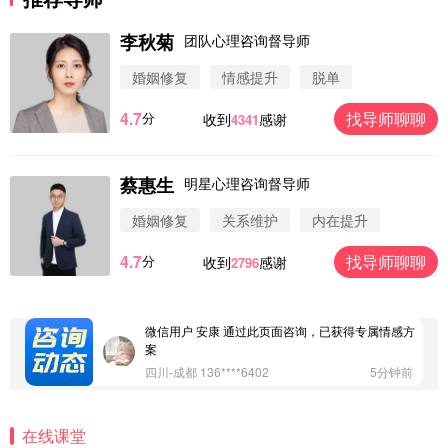
李秋菊
团队心理咨询督导师
婚姻修复
情感提升
脱单
4.7
找导师聊聊
分
收到
感谢
4341
微信用户 圆圈 通过此页面咨询，已获得专属情感方
案
浙江-杭州 183****4847
32分钟前
蔡惠生
明星心理咨询督导师
微信用户 Vnno 通过此页面咨询，已获得专属情感方
案
婚姻修复
关系维护
内在提升
广东-深圳 139****2256
15分钟前
4.7
找导师聊聊
分
收到
感谢
2796
微信用户 大太阳 通过此页面咨询，已获得专属情感
方案
江苏-南京 158****7931
48分钟前
微信用户 安康 通过此页面咨询，已获得专属情感方
案
四川-成都 136****6402
5分钟前
微信用户 怀拥倾城女 通过此页面咨询，已获得专属
情感方案
在线课堂
北京-朝阳 151****3189
22分钟前