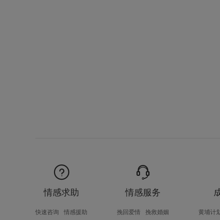
情感求助
情感服务
快速咨询
情感援助
挽回爱情
挽救婚姻
黄埔计