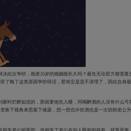
解决此次争吵，相差20岁的婚姻能长久吗？最先无论双方都需要
下班了晚了这类原因争吵得话，那肯定是蛮不讲理了，因此自身
到家时烂醉如泥的，那就要他先入睡，同喝醉酒的人没有什么可
再变换下视角来思索下难题，想一想也许饮酒也是一次协助老公
仅损失老公的面部，也损失了老公在别人眼前的存有。就算是争