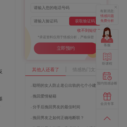
有新消息:
情感问题
免费分析
获取验证码
收不到短信？
*承诺资料仅用于情感分析，严格保密
客服
立即预约
听课程
其他人还看了
情感热门文章
反
最
预约情感诊断
聪明的女人防止老公出轨的七个小建议
挽回爱情秘籍
基
会员专享
升
分手后挽回男友的最佳时间
挽回男友之如何正确地断联？