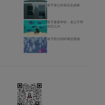
春节老公吵架后走娘家
春节婆婆争吵，老公不帮
你怎么办
春节因为琐碎事想离婚