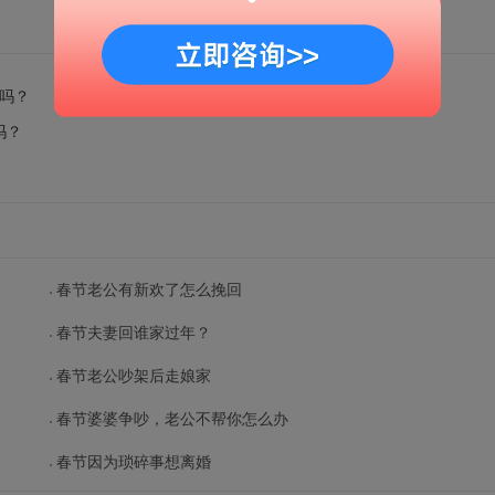
久吗？
吗？
春节老公有新欢了怎么挽回
春节夫妻回谁家过年？
春节老公吵架后走娘家
春节婆婆争吵，老公不帮你怎么办
春节因为琐碎事想离婚