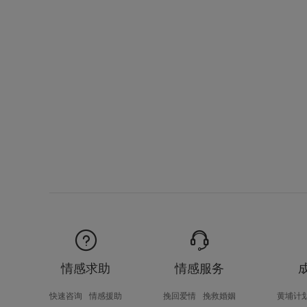
情感求助
情感服务
快速咨询
情感援助
挽回爱情
挽救婚姻
黄埔计