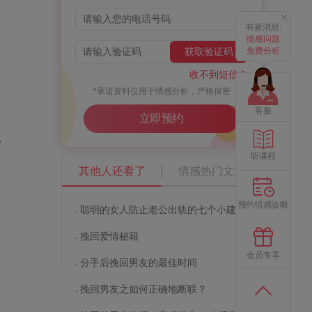
有新消息:
情感问题
免费分析
获取验证码
收不到短信？
*承诺资料仅用于情感分析，严格保密
客服
立即预约
他
听课程
其他人还看了
情感热门文章
预约情感诊断
聪明的女人防止老公出轨的七个小建议
丈
挽回爱情秘籍
会员专享
分手后挽回男友的最佳时间
挽回男友之如何正确地断联？
因