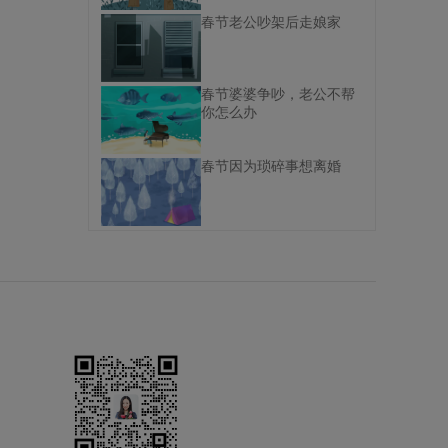
春节老公吵架后走娘家
春节婆婆争吵，老公不帮
你怎么办
春节因为琐碎事想离婚