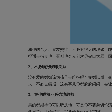
和他的亲人、盆友交往，不必有很大的埋怨，
得话去指责他，否则他会立刻对你破口大骂，
2、不必瞒报暧昧关系
没有爱的婚姻该为孩子去维持吗？完婚以后，
夫，不必去瞒报，这类事儿你都躲躲闪闪，会
3、在他眼前不必饰演教师
男的都期待你可以听从他，可是你不要急切饰
此日常生活的琐事，就要他自己做决定吧!