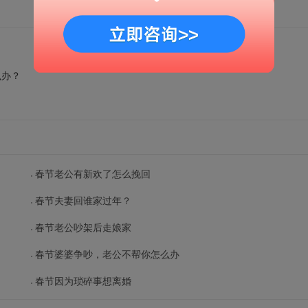
么办？
春节老公有新欢了怎么挽回
春节夫妻回谁家过年？
春节老公吵架后走娘家
春节婆婆争吵，老公不帮你怎么办
春节因为琐碎事想离婚