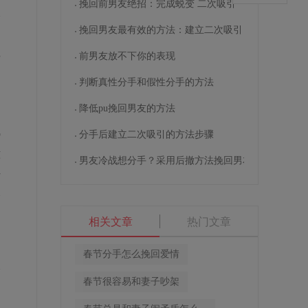
挽回前男友绝招：完成蜕变 二次吸引
入
挽回男友最有效的方法：建立二次吸引
前男友放不下你的表现
质
判断真性分手和假性分手的方法
降低pu挽回男友的方法
势
分手后建立二次吸引的方法步骤
意
男友冷战想分手？采用后撤方法挽回男友
唤
次
相关文章
热门文章
春节分手怎么挽回爱情
本
春节很容易和妻子吵架