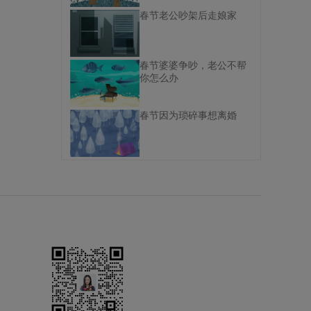
春节老公吵架后走娘家
春节婆婆争吵，老公不帮
你怎么办
春节因为琐碎事想离婚