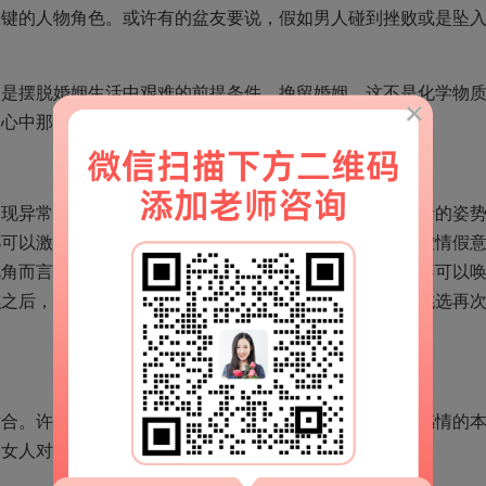
关键的人物角色。或许有的盆友要说，假如男人碰到挫败或是坠
力是摆脱婚姻生活中艰难的前提条件，挽留婚姻，这不是化学物
内心中那一份激情和体力相关。
出现异常惯着和谦让。可是，结婚后有一些男人通常以胜者的姿
都可以激发男人的恼怒和暴力行为。这种男人从根上说成虚情假
视角而言是沒有使命感的。应对家暴，女人的谦让和惯着不可以
礁之后，女人肯定不可以为早已投入的感情而痛惜，应当挑选再
适合。许多女人将爱情当做自身的脸面，遗憾不可以享有感情的
是女人对自身逃避责任的主要表现。