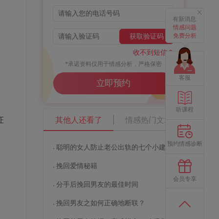
有新消息:
情感问题
免费分析
获取验证码
收不到短信？
*承诺资料仅用于情感分析，严格保密
客服
立即预约
听课程
证
其他人还看了
情感热门文章
、
预约情感诊断
的
聪明的女人防止老公出轨的七个小建议
挽回爱情秘籍
会员专享
分手后挽回男友的最佳时间
人
挽回男友之如何正确地断联？
失