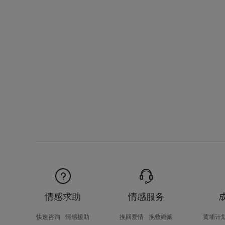
情感求助
情感服务
快速咨询
情感援助
挽回爱情
挽救婚姻
黄埔计