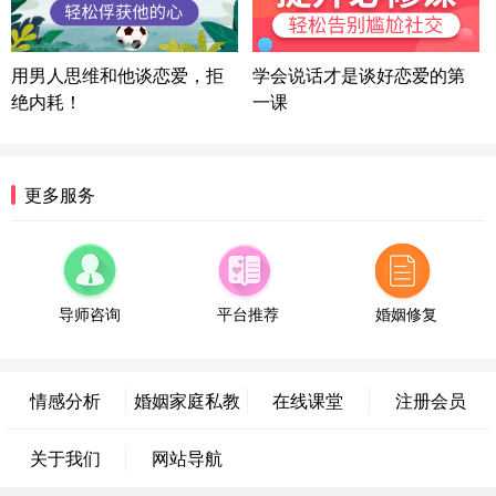
方案
陕西-西安 139****6283
3分钟前
微信用户 喜欢下雨天^ 通过此页面咨询，已获得专属
用男人思维和他谈恋爱，拒
学会说话才是谈好恋爱的第
情感方案
绝内耗！
一课
浙江-宁波 150****8921
28分钟前
微信用户 逆光下的微笑 通过此页面咨询，已获得专
属情感方案
湖南-长沙 187****3359
18分钟前
更多服务
微信用户 超 通过此页面咨询，已获得专属情感方案
福建-厦门 159****4462
53分钟前
微信用户 凌乱小羊 通过此页面咨询，已获得专属情
感方案
导师咨询
平台推荐
婚姻修复
山东-青岛 138****9975
7分钟前
微信用户 小任性 通过此页面咨询，已获得专属情感
方案
情感分析
婚姻家庭私教
在线课堂
注册会员
辽宁-大连 176****2843
39分钟前
微信用户 H-孙志远-上海 通过此页面咨询，已获得专
关于我们
网站导航
属情感方案
上海-黄浦 135****7601
24分钟前