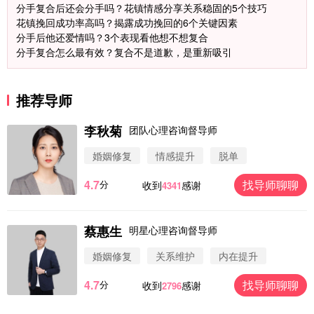
分手复合后还会分手吗？花镇情感分享关系稳固的5个技巧
花镇挽回成功率高吗？揭露成功挽回的6个关键因素
分手后他还爱情吗？3个表现看他想不想复合
分手复合怎么最有效？复合不是道歉，是重新吸引
推荐导师
李秋菊
团队心理咨询督导师
婚姻修复
情感提升
脱单
4.7
找导师聊聊
分
收到
感谢
4341
蔡惠生
明星心理咨询督导师
微信用户 圆圈 通过此页面咨询，已获得专属情感方
案
婚姻修复
关系维护
内在提升
浙江-杭州 183****4847
32分钟前
4.7
找导师聊聊
分
收到
感谢
2796
微信用户 Vnno 通过此页面咨询，已获得专属情感方
案