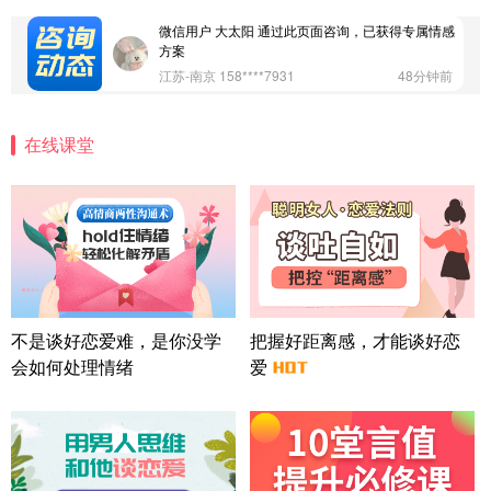
广东-深圳 139****2256
15分钟前
微信用户 大太阳 通过此页面咨询，已获得专属情感
方案
江苏-南京 158****7931
48分钟前
微信用户 安康 通过此页面咨询，已获得专属情感方
案
在线课堂
四川-成都 136****6402
5分钟前
微信用户 怀拥倾城女 通过此页面咨询，已获得专属
情感方案
北京-朝阳 151****3189
22分钟前
微信用户 巧?媚儿 通过此页面咨询，已获得专属情感
方案
上海-浦东 177****9074
56分钟前
微信用户 Liberty 通过此页面咨询，已获得专属情感
不是谈好恋爱难，是你没学
把握好距离感，才能谈好恋
方案
会如何处理情绪
爱
广东-广州 188****5632
12分钟前
微信用户 司马锘 通过此页面咨询，已获得专属情感
方案
湖北-武汉 135****7410
41分钟前
微信用户 困困魚? 通过此页面咨询，已获得专属情感