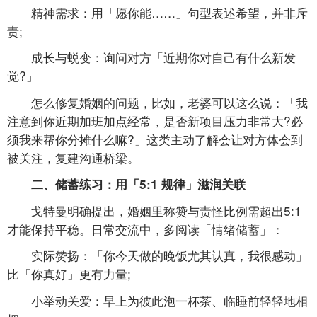
精神需求：用「愿你能……」句型表述希望，并非斥
责;
成长与蜕变：询问对方「近期你对自己有什么新发
觉?」
怎么修复婚姻的问题，比如，老婆可以这么说：「我
注意到你近期加班加点经常，是否新项目压力非常大?必
须我来帮你分摊什么嘛?」这类主动了解会让对方体会到
被关注，复建沟通桥梁。
二、储蓄练习：用「5:1 规律」滋润关联
戈特曼明确提出，婚姻里称赞与责怪比例需超出5:1
才能保持平稳。日常交流中，多阅读「情绪储蓄」：
实际赞扬：「你今天做的晚饭尤其认真，我很感动」
比「你真好」更有力量;
小举动关爱：早上为彼此泡一杯茶、临睡前轻轻地相