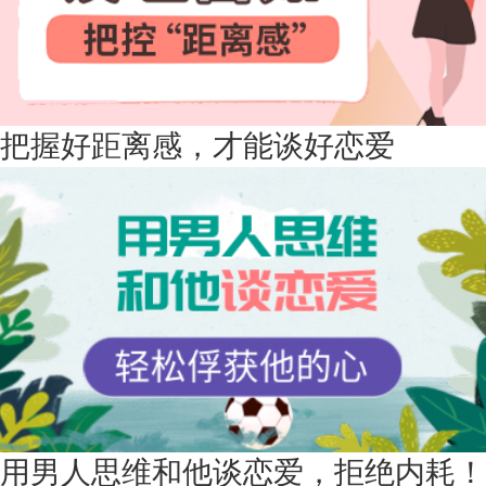
微信用户 凌乱小羊 通过此页面咨询，已获得专属情感方
案
山东-青岛 138****9975
7分钟前
微信用户 小任性 通过此页面咨询，已获得专属情感方案
辽宁-大连 176****2843
39分钟前
把握好距离感，才能谈好恋爱
微信用户 H-孙志远-上海 通过此页面咨询，已获得专属
情感方案
上海-黄浦 135****7601
24分钟前
微信用户 墨笙 通过此页面咨询，已获得专属情感方案
江苏-苏州 188****5187
1小时前
微信用户 谢思明 通过此页面咨询，已获得专属情感方案
广东-佛山 139****6034
16分钟前
微信用户 静默 通过此页面咨询，已获得专属情感方案
四川-重庆 157****9228
47分钟前
用男人思维和他谈恋爱，拒绝内耗！
微信用户 惊鸿客 通过此页面咨询，已获得专属情感方案