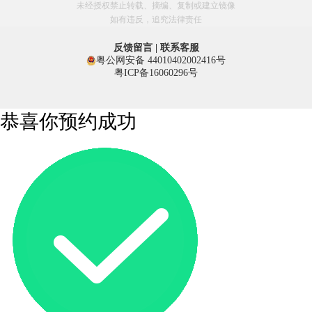
甘肃-兰州 136****2234
40分钟前
未经授权禁止转载、摘编、复制或建立镜像
如有违反，追究法律责任
微信用户 仔细想想 通过此页面咨询，已获得专属情感方
案
反馈留言
|
联系客服
内蒙古-呼和浩特 137****3345
17分钟前
粤公网安备 44010402002416号
粤ICP备16060296号
微信用户 归赎. 通过此页面咨询，已获得专属情感方案
新疆-乌鲁木齐 138****4456
49分钟前
恭喜你预约成功
微信用户 ? 小???拾光??? 通过此页面咨询，已获得专属情
感方案
宁夏-银川 139****5567
4分钟前
微信用户 A.?Hello Ki祺? 通过此页面咨询，已获得专属情
感方案
海南-海口 150****6678
30分钟前
微信用户 开心 通过此页面咨询，已获得专属情感方案
青海-西宁 151****7789
21分钟前
微信用户 Bae 通过此页面咨询，已获得专属情感方案
西藏-拉萨 152****8890
55分钟前
微信用户 快乐人生 通过此页面咨询，已获得专属情感方