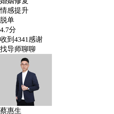
婚姻修复
情感提升
脱单
4.7
分
收到
4341
感谢
找导师聊聊
蔡惠生