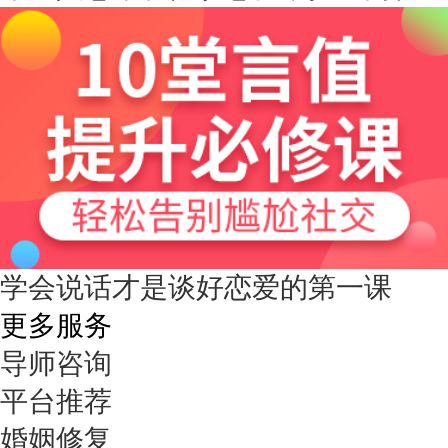
河南-郑州 182****3546
9分钟前
微信用户 王小鸣^ 通过此页面咨询，已获得专属情感方
案
浙江-温州 150****6789
35分钟前
微信用户 Shmily? 通过此页面咨询，已获得专属情感方案
江苏-无锡 137****1123
14分钟前
微信用户 sun 通过此页面咨询，已获得专属情感方案
安徽-合肥 159***2234
27分钟前
微信用户 莫中专 通过此页面咨询，已获得专属情感方案
江西-南昌 138****3345
6分钟前
学会说话才是谈好恋爱的第一课
更多服务
微信用户 糖糖 通过此页面咨询，已获得专属情感方案
山东-济南 152****4456
43分钟前
导师咨询
微信用户 周诗迪（不闲聊） 通过此页面咨询，已获得专
平台推荐
属情感方案
河北-石家庄 187****5567
19分钟前
婚姻修复