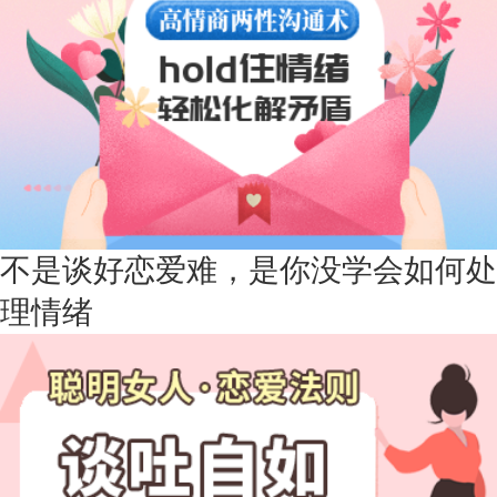
案
上海-浦东 177****9074
56分钟前
微信用户 Liberty 通过此页面咨询，已获得专属情感方案
广东-广州 188****5632
12分钟前
微信用户 司马锘 通过此页面咨询，已获得专属情感方案
湖北-武汉 135****7410
41分钟前
微信用户 困困魚? 通过此页面咨询，已获得专属情感方
案
陕西-西安 139****6283
3分钟前
不是谈好恋爱难，是你没学会如何处
微信用户 喜欢下雨天^ 通过此页面咨询，已获得专属情
理情绪
感方案
浙江-宁波 150****8921
28分钟前
微信用户 逆光下的微笑 通过此页面咨询，已获得专属情
感方案
湖南-长沙 187****3359
18分钟前
微信用户 超 通过此页面咨询，已获得专属情感方案
福建-厦门 159****4462
53分钟前