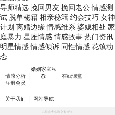
微信用户 海纳百川 通过此页面咨询，已获得专属情感方
案
导师精选
挽回男友
挽回老公
情感测
山西-太原 130****6678
52分钟前
试
脱单秘籍
相亲秘籍
约会技巧
女神
微信用户 一马当先 通过此页面咨询，已获得专属情感方
案
计划
离婚边缘
情感维系
婆媳相处
家
黑龙江-哈尔滨 131****7789
8分钟前
庭暴力
星座情感
情感故事
热门资讯
微信用户 xxzcc 通过此页面咨询，已获得专属情感方案
吉林-长春 132****8890
36分钟前
明星情感
情感倾诉
同性情感
花镇动
微信用户 ?孤独的狼? 通过此页面咨询，已获得专属情感
态
方案
广西-南宁 133****9901
23分钟前
婚姻家庭私
微信用户 莹莹老师 通过此页面咨询，已获得专属情感方
案
情感分析
教
在线课堂
云南-昆明 134****0012
58分钟前
注册会员
微信用户 捂耳听风。 通过此页面咨询，已获得专属情感
方案
关于我们
网站导航
贵州-贵阳 135****1123
11分钟前
微信用户 AA专业包车 通过此页面咨询，已获得专属情
感方案
©花镇情感网 版权所有