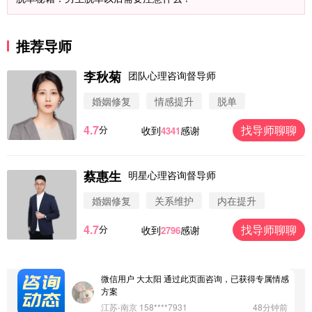
推荐导师
李秋菊
团队心理咨询督导师
婚姻修复
情感提升
脱单
4.7
找导师聊聊
分
收到
感谢
4341
微信用户 圆圈 通过此页面咨询，已获得专属情感方
案
浙江-杭州 183****4847
32分钟前
蔡惠生
明星心理咨询督导师
微信用户 Vnno 通过此页面咨询，已获得专属情感方
案
婚姻修复
关系维护
内在提升
广东-深圳 139****2256
15分钟前
4.7
找导师聊聊
分
收到
感谢
2796
微信用户 大太阳 通过此页面咨询，已获得专属情感
方案
江苏-南京 158****7931
48分钟前
微信用户 安康 通过此页面咨询，已获得专属情感方
案
四川-成都 136****6402
5分钟前