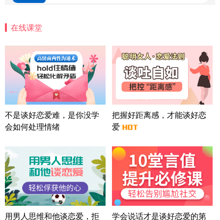
微信用户 怀拥倾城女 通过此页面咨询，已获得专属
情感方案
在线课堂
北京-朝阳 151****3189
22分钟前
微信用户 巧?媚儿 通过此页面咨询，已获得专属情感
方案
上海-浦东 177****9074
56分钟前
微信用户 Liberty 通过此页面咨询，已获得专属情感
方案
广东-广州 188****5632
12分钟前
微信用户 司马锘 通过此页面咨询，已获得专属情感
不是谈好恋爱难，是你没学
把握好距离感，才能谈好恋
方案
会如何处理情绪
爱
湖北-武汉 135****7410
41分钟前
微信用户 困困魚? 通过此页面咨询，已获得专属情感
方案
陕西-西安 139****6283
3分钟前
微信用户 喜欢下雨天^ 通过此页面咨询，已获得专属
情感方案
浙江-宁波 150****8921
28分钟前
微信用户 逆光下的微笑 通过此页面咨询，已获得专
用男人思维和他谈恋爱，拒
学会说话才是谈好恋爱的第