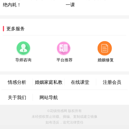
属情感方案
绝内耗！
一课
湖南-长沙 187****3359
18分钟前
微信用户 超 通过此页面咨询，已获得专属情感方案
福建-厦门 159****4462
53分钟前
更多服务
微信用户 凌乱小羊 通过此页面咨询，已获得专属情
感方案
山东-青岛 138****9975
7分钟前
微信用户 小任性 通过此页面咨询，已获得专属情感
导师咨询
平台推荐
婚姻修复
方案
辽宁-大连 176****2843
39分钟前
微信用户 H-孙志远-上海 通过此页面咨询，已获得专
属情感方案
情感分析
婚姻家庭私教
在线课堂
注册会员
上海-黄浦 135****7601
24分钟前
微信用户 墨笙 通过此页面咨询，已获得专属情感方
关于我们
网站导航
案
江苏-苏州 188****5187
1小时前
©花镇情感网 版权所有
微信用户 谢思明 通过此页面咨询，已获得专属情感
未经授权禁止转载、摘编、复制或建立镜像
方案
如有违反，追究法律责任
广东-佛山 139****6034
16分钟前