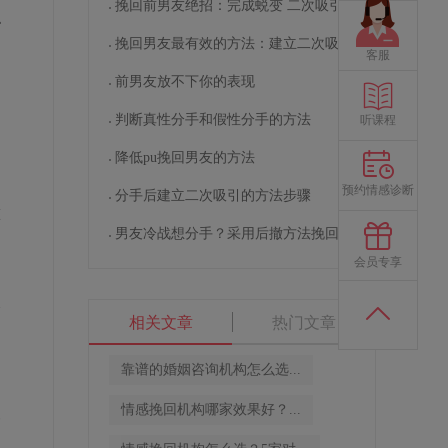
挽回前男友绝招：完成蜕变 二次吸引
稳
挽回男友最有效的方法：建立二次吸引
客服
前男友放不下你的表现
判断真性分手和假性分手的方法
听课程
降低pu挽回男友的方法
预约情感诊断
分手后建立二次吸引的方法步骤
做
男友冷战想分手？采用后撤方法挽回男友
，
会员专享
个
相关文章
热门文章
靠谱的婚姻咨询机构怎么选...
情感挽回机构哪家效果好？...
一