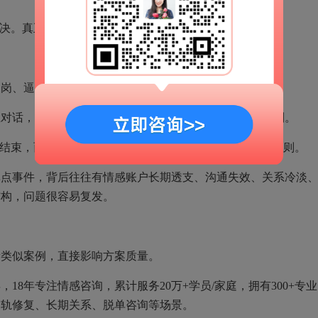
决。真正专业的机构需要有阶段化方法。
岗、逼问、辱骂、威胁等行为继续扩大冲突。
话，厘清出轨原因、婚姻问题、第三者边界和回归规则。
结束，而是要重新建立情感连接、亲密互动和长期经营规则。
事件，背后往往有情感账户长期透支、沟通失效、关系冷淡
结构，问题很容易复发。
类似案例，直接影响方案质量。
8年专注情感咨询，累计服务20万+学员/家庭，拥有300+专业
出轨修复、长期关系、脱单咨询等场景。