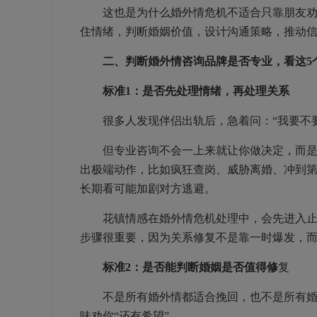
这也是为什么婚外情危机不适合只靠朋友劝、
住情绪，判断婚姻价值，设计沟通策略，推动
二、判断婚外情咨询品牌是否专业，看这5
标准1：是否先处理情绪，再处理关系
很多人发现伴侣出轨后，急着问：“我要不要原
但专业咨询不会一上来就让你做决定，而是先
出极端动作，比如疯狂查岗、威胁离婚、冲到
长期看可能加剧对方逃避。
花镇情感在婚外情危机处理中，会先进入止损
步骤很重要，因为关系修复不是靠一时爆发，
标准2：是否能判断婚姻是否值得修
复
不是所有婚外情都适合挽回，也不是所有婚姻
味劝你“还有希望”。