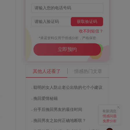
获取验证码
收不到短信？
*承诺资料仅用于情感分析，严格保密
立即预约
其他人还看了
情感热门文章
。
聪明的女人防止老公出轨的七个小建议
次
挽回爱情秘籍
分手后挽回男友的最佳时间
有新消息:
恢
情感问题
挽回男友之如何正确地断联？
免费分析