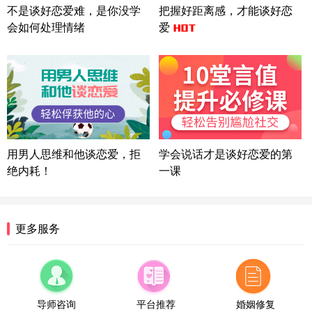
微信用户 Liberty 通过此页面咨询，已获得专属情感
不是谈好恋爱难，是你没学
把握好距离感，才能谈好恋
方案
会如何处理情绪
爱
广东-广州 188****5632
12分钟前
微信用户 司马锘 通过此页面咨询，已获得专属情感
方案
湖北-武汉 135****7410
41分钟前
微信用户 困困魚? 通过此页面咨询，已获得专属情感
方案
陕西-西安 139****6283
3分钟前
微信用户 喜欢下雨天^ 通过此页面咨询，已获得专属
用男人思维和他谈恋爱，拒
学会说话才是谈好恋爱的第
情感方案
绝内耗！
一课
浙江-宁波 150****8921
28分钟前
微信用户 逆光下的微笑 通过此页面咨询，已获得专
属情感方案
湖南-长沙 187****3359
18分钟前
更多服务
微信用户 超 通过此页面咨询，已获得专属情感方案
福建-厦门 159****4462
53分钟前
微信用户 凌乱小羊 通过此页面咨询，已获得专属情
感方案
导师咨询
平台推荐
婚姻修复