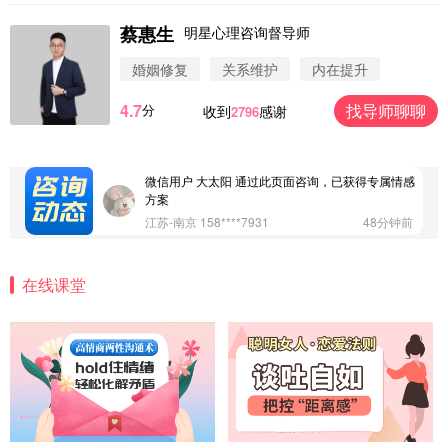
蔡惠生
明星心理咨询督导师
微信用户 圆圈 通过此页面咨询，已获得专属情感方
案
婚姻修复
关系维护
内在提升
浙江-杭州 183****4847
32分钟前
4.7
找导师聊聊
分
收到
感谢
2796
微信用户 Vnno 通过此页面咨询，已获得专属情感方
案
广东-深圳 139****2256
15分钟前
微信用户 大太阳 通过此页面咨询，已获得专属情感
方案
江苏-南京 158****7931
48分钟前
微信用户 安康 通过此页面咨询，已获得专属情感方
案
在线课堂
四川-成都 136****6402
5分钟前
微信用户 怀拥倾城女 通过此页面咨询，已获得专属
情感方案
北京-朝阳 151****3189
22分钟前
微信用户 巧?媚儿 通过此页面咨询，已获得专属情感
方案
上海-浦东 177****9074
56分钟前