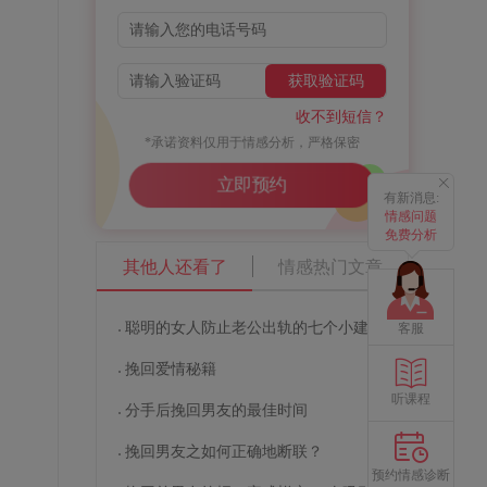
获取验证码
收不到短信？
*承诺资料仅用于情感分析，严格保密
立即预约
有新消息:
情感问题
免费分析
其他人还看了
情感热门文章
聪明的女人防止老公出轨的七个小建议
客服
挽回爱情秘籍
、
听课程
分手后挽回男友的最佳时间
，
挽回男友之如何正确地断联？
预约情感诊断