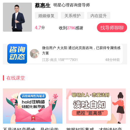
蔡惠生
明星心理咨询督导师
微信用户 圆圈 通过此页面咨询，已获得专属情感方
案
婚姻修复
关系维护
内在提升
浙江-杭州 183****4847
32分钟前
4.7
找导师聊聊
分
收到
感谢
2796
微信用户 Vnno 通过此页面咨询，已获得专属情感方
案
广东-深圳 139****2256
15分钟前
微信用户 大太阳 通过此页面咨询，已获得专属情感
方案
江苏-南京 158****7931
48分钟前
微信用户 安康 通过此页面咨询，已获得专属情感方
案
在线课堂
四川-成都 136****6402
5分钟前
微信用户 怀拥倾城女 通过此页面咨询，已获得专属
情感方案
北京-朝阳 151****3189
22分钟前
微信用户 巧?媚儿 通过此页面咨询，已获得专属情感
方案
上海-浦东 177****9074
56分钟前
微信用户 Liberty 通过此页面咨询，已获得专属情感
不是谈好恋爱难，是你没学
把握好距离感，才能谈好恋