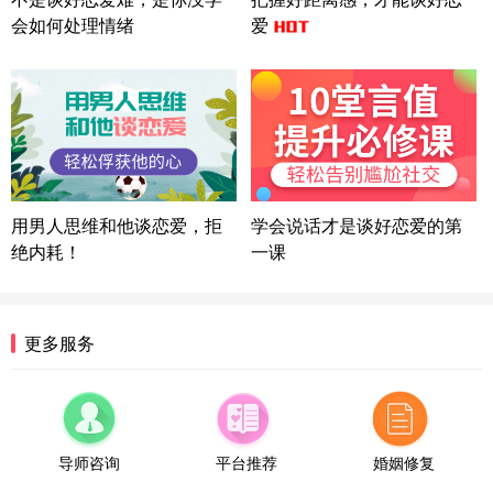
方案
会如何处理情绪
爱
广东-广州 188****5632
12分钟前
微信用户 司马锘 通过此页面咨询，已获得专属情感
方案
湖北-武汉 135****7410
41分钟前
微信用户 困困魚? 通过此页面咨询，已获得专属情感
方案
陕西-西安 139****6283
3分钟前
微信用户 喜欢下雨天^ 通过此页面咨询，已获得专属
用男人思维和他谈恋爱，拒
学会说话才是谈好恋爱的第
情感方案
绝内耗！
一课
浙江-宁波 150****8921
28分钟前
微信用户 逆光下的微笑 通过此页面咨询，已获得专
属情感方案
湖南-长沙 187****3359
18分钟前
更多服务
微信用户 超 通过此页面咨询，已获得专属情感方案
福建-厦门 159****4462
53分钟前
微信用户 凌乱小羊 通过此页面咨询，已获得专属情
感方案
导师咨询
平台推荐
婚姻修复
山东-青岛 138****9975
7分钟前