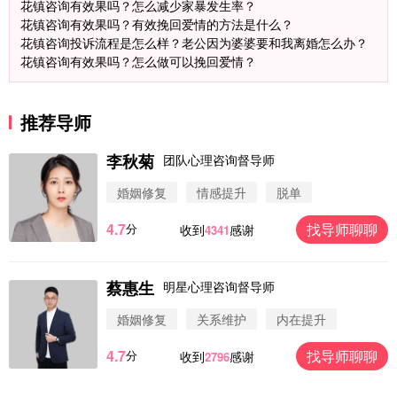
花镇咨询有效果吗？怎么减少家暴发生率？
花镇咨询有效果吗？有效挽回爱情的方法是什么？
花镇咨询投诉流程是怎么样？老公因为婆婆要和我离婚怎么办？
花镇咨询有效果吗？怎么做可以挽回爱情？
推荐导师
李秋菊
团队心理咨询督导师
婚姻修复
情感提升
脱单
4.7
找导师聊聊
分
收到
感谢
4341
蔡惠生
明星心理咨询督导师
微信用户 圆圈 通过此页面咨询，已获得专属情感方
案
婚姻修复
关系维护
内在提升
浙江-杭州 183****4847
32分钟前
4.7
找导师聊聊
分
收到
感谢
2796
微信用户 Vnno 通过此页面咨询，已获得专属情感方
案
广东-深圳 139****2256
15分钟前