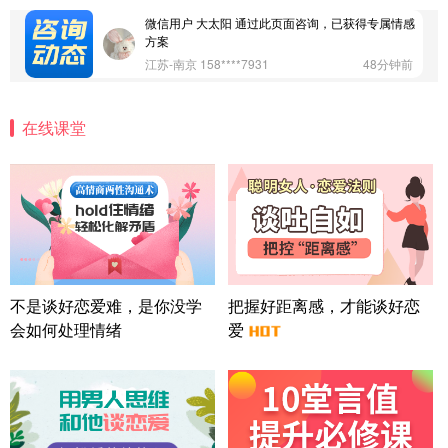
微信用户 大太阳 通过此页面咨询，已获得专属情感
方案
江苏-南京 158****7931
48分钟前
微信用户 安康 通过此页面咨询，已获得专属情感方
案
在线课堂
四川-成都 136****6402
5分钟前
微信用户 怀拥倾城女 通过此页面咨询，已获得专属
情感方案
北京-朝阳 151****3189
22分钟前
微信用户 巧?媚儿 通过此页面咨询，已获得专属情感
方案
上海-浦东 177****9074
56分钟前
微信用户 Liberty 通过此页面咨询，已获得专属情感
不是谈好恋爱难，是你没学
把握好距离感，才能谈好恋
方案
会如何处理情绪
爱
广东-广州 188****5632
12分钟前
微信用户 司马锘 通过此页面咨询，已获得专属情感
方案
湖北-武汉 135****7410
41分钟前
微信用户 困困魚? 通过此页面咨询，已获得专属情感