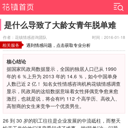
是什么导致了大龄女青年脱单难
作者：花镇情感咨询团队
时间：2016-01-18
相关服务
遇到情感问题，点击获取专业分析
核心结论
据国家民政局数据显示，全国的独居人口已从
1990
年的
6
％上升为
2013
年的
14.6
％，如今中国单身
人数已近
2
亿！
知名女性情感咨询机构花镇情感调查
显示，民政局的这组数据意味着女性择偶竞争愈来愈
激烈，也就是说，将会有约
112
个高学历、高收入、
高智商的女生来竞争一个优质男生。
26
到
30
岁的职工往往是企业发展的中流砥柱，而整天
忙于工作的他们谈恋爱却成了难事。就“脱单”这一问题，