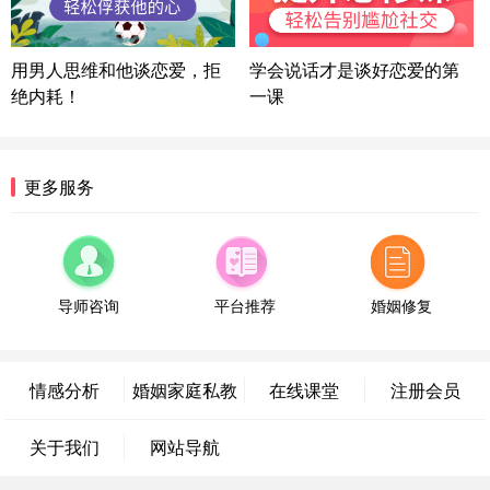
方案
陕西-西安 139****6283
3分钟前
微信用户 喜欢下雨天^ 通过此页面咨询，已获得专属
用男人思维和他谈恋爱，拒
学会说话才是谈好恋爱的第
情感方案
绝内耗！
一课
浙江-宁波 150****8921
28分钟前
微信用户 逆光下的微笑 通过此页面咨询，已获得专
属情感方案
湖南-长沙 187****3359
18分钟前
更多服务
微信用户 超 通过此页面咨询，已获得专属情感方案
福建-厦门 159****4462
53分钟前
微信用户 凌乱小羊 通过此页面咨询，已获得专属情
感方案
导师咨询
平台推荐
婚姻修复
山东-青岛 138****9975
7分钟前
微信用户 小任性 通过此页面咨询，已获得专属情感
方案
情感分析
婚姻家庭私教
在线课堂
注册会员
辽宁-大连 176****2843
39分钟前
微信用户 H-孙志远-上海 通过此页面咨询，已获得专
关于我们
网站导航
属情感方案
上海-黄浦 135****7601
24分钟前