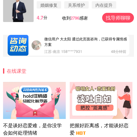
案
婚姻修复
关系维护
内在提升
浙江-杭州 183****4847
32分钟前
4.7
找导师聊聊
分
收到
感谢
2796
微信用户 Vnno 通过此页面咨询，已获得专属情感方
案
广东-深圳 139****2256
15分钟前
微信用户 大太阳 通过此页面咨询，已获得专属情感
方案
江苏-南京 158****7931
48分钟前
微信用户 安康 通过此页面咨询，已获得专属情感方
案
在线课堂
四川-成都 136****6402
5分钟前
微信用户 怀拥倾城女 通过此页面咨询，已获得专属
情感方案
北京-朝阳 151****3189
22分钟前
微信用户 巧?媚儿 通过此页面咨询，已获得专属情感
方案
上海-浦东 177****9074
56分钟前
微信用户 Liberty 通过此页面咨询，已获得专属情感
不是谈好恋爱难，是你没学
把握好距离感，才能谈好恋
方案
会如何处理情绪
爱
广东-广州 188****5632
12分钟前