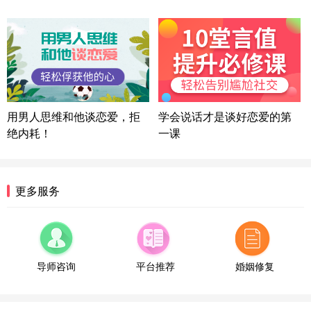
微信用户 司马锘 通过此页面咨询，已获得专属情感
方案
湖北-武汉 135****7410
41分钟前
微信用户 困困魚? 通过此页面咨询，已获得专属情感
方案
陕西-西安 139****6283
3分钟前
微信用户 喜欢下雨天^ 通过此页面咨询，已获得专属
用男人思维和他谈恋爱，拒
学会说话才是谈好恋爱的第
情感方案
绝内耗！
一课
浙江-宁波 150****8921
28分钟前
微信用户 逆光下的微笑 通过此页面咨询，已获得专
属情感方案
湖南-长沙 187****3359
18分钟前
更多服务
微信用户 超 通过此页面咨询，已获得专属情感方案
福建-厦门 159****4462
53分钟前
微信用户 凌乱小羊 通过此页面咨询，已获得专属情
感方案
导师咨询
平台推荐
婚姻修复
山东-青岛 138****9975
7分钟前
微信用户 小任性 通过此页面咨询，已获得专属情感
方案