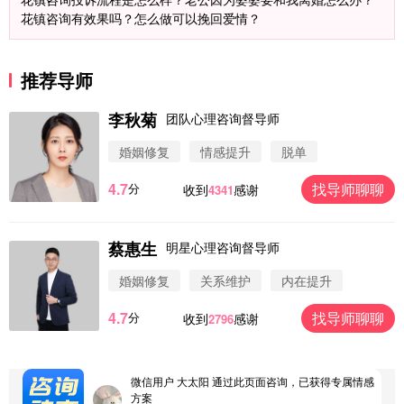
花镇咨询有效果吗？怎么做可以挽回爱情？
推荐导师
李秋菊
团队心理咨询督导师
婚姻修复
情感提升
脱单
4.7
找导师聊聊
分
收到
感谢
4341
蔡惠生
明星心理咨询督导师
微信用户 圆圈 通过此页面咨询，已获得专属情感方
案
婚姻修复
关系维护
内在提升
浙江-杭州 183****4847
32分钟前
4.7
找导师聊聊
分
收到
感谢
2796
微信用户 Vnno 通过此页面咨询，已获得专属情感方
案
广东-深圳 139****2256
15分钟前
微信用户 大太阳 通过此页面咨询，已获得专属情感
方案