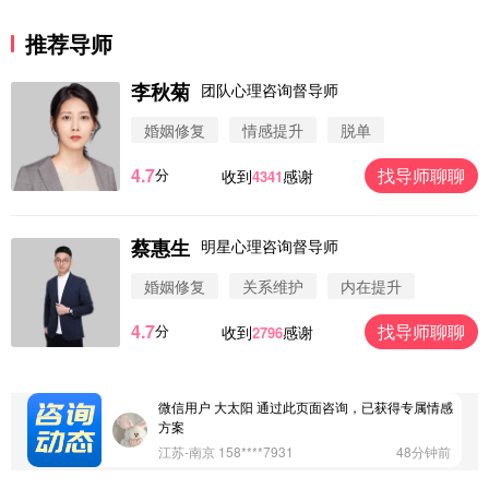
推荐导师
李秋菊
团队心理咨询督导师
婚姻修复
情感提升
脱单
4.7
找导师聊聊
分
收到
感谢
4341
蔡惠生
明星心理咨询督导师
微信用户 圆圈 通过此页面咨询，已获得专属情感方
案
婚姻修复
关系维护
内在提升
浙江-杭州 183****4847
32分钟前
4.7
找导师聊聊
分
收到
感谢
2796
微信用户 Vnno 通过此页面咨询，已获得专属情感方
案
广东-深圳 139****2256
15分钟前
微信用户 大太阳 通过此页面咨询，已获得专属情感
方案
江苏-南京 158****7931
48分钟前
微信用户 安康 通过此页面咨询，已获得专属情感方