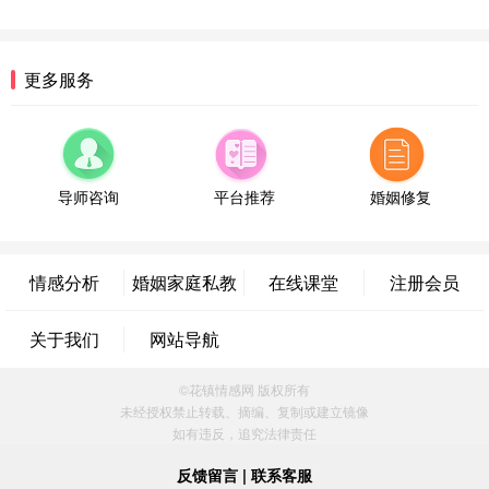
微信用户 逆光下的微笑 通过此页面咨询，已获得专
属情感方案
湖南-长沙 187****3359
18分钟前
更多服务
微信用户 超 通过此页面咨询，已获得专属情感方案
福建-厦门 159****4462
53分钟前
微信用户 凌乱小羊 通过此页面咨询，已获得专属情
感方案
导师咨询
平台推荐
婚姻修复
山东-青岛 138****9975
7分钟前
微信用户 小任性 通过此页面咨询，已获得专属情感
方案
情感分析
婚姻家庭私教
在线课堂
注册会员
辽宁-大连 176****2843
39分钟前
微信用户 H-孙志远-上海 通过此页面咨询，已获得专
关于我们
网站导航
属情感方案
上海-黄浦 135****7601
24分钟前
©花镇情感网 版权所有
微信用户 墨笙 通过此页面咨询，已获得专属情感方
未经授权禁止转载、摘编、复制或建立镜像
案
如有违反，追究法律责任
江苏-苏州 188****5187
1小时前
微信用户 谢思明 通过此页面咨询，已获得专属情感
反馈留言
|
联系客服
方案