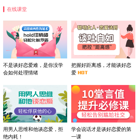
案
在线课堂
四川-成都 136****6402
5分钟前
微信用户 怀拥倾城女 通过此页面咨询，已获得专属
情感方案
北京-朝阳 151****3189
22分钟前
微信用户 巧?媚儿 通过此页面咨询，已获得专属情感
方案
上海-浦东 177****9074
56分钟前
微信用户 Liberty 通过此页面咨询，已获得专属情感
不是谈好恋爱难，是你没学
把握好距离感，才能谈好恋
方案
会如何处理情绪
爱
广东-广州 188****5632
12分钟前
微信用户 司马锘 通过此页面咨询，已获得专属情感
方案
湖北-武汉 135****7410
41分钟前
微信用户 困困魚? 通过此页面咨询，已获得专属情感
方案
陕西-西安 139****6283
3分钟前
微信用户 喜欢下雨天^ 通过此页面咨询，已获得专属
用男人思维和他谈恋爱，拒
学会说话才是谈好恋爱的第
情感方案
绝内耗！
一课
浙江-宁波 150****8921
28分钟前