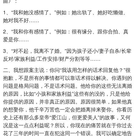
曲》：
1、“我和她没感情了。”例如：她出轨了、她好吃懒做、
她对我不好……
2、“我和你有感情了。”例如：很有缘分、跟你合拍、真
爱是你……
3、“对不起，我离不了婚。”因为孩子还小/妻子自杀/长辈
反对/家族利益/工作安排/财产分割等等……
二、我想跟案主说：你问“我该用怎样的话术回复他？”很
抱歉，不是所有的事情都可以靠话术得以解决。你遇到的
问题是格局问题，不是话术问题。他给你的这些无法离婚
的原因，比如“小孩和家族利益”这些有的没的，只是他给
你提供的原因，并非真正的原因。原因很简单，如果他真
的想娶你，他千辛万苦也一定会把婚离掉来娶你。你看历
史上还有那么多皇帝“爱江山，但更爱美人”的故事，又何
况是这一点点利益呢？所以，你现在的痛苦就在于你过去
花了三年的时间一直在犯这同一个错误。我可以确定地告