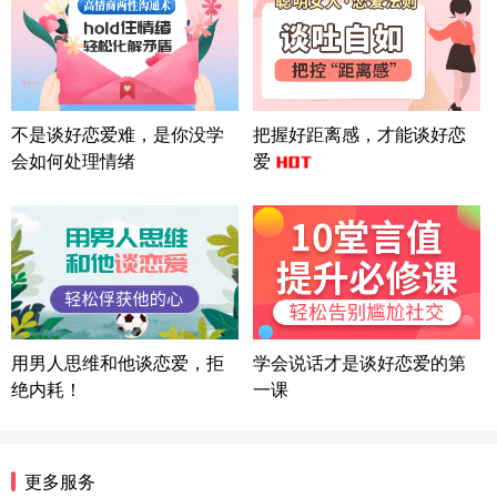
上海-浦东 177****9074
56分钟前
微信用户 Liberty 通过此页面咨询，已获得专属情感
方案
广东-广州 188****5632
12分钟前
微信用户 司马锘 通过此页面咨询，已获得专属情感
不是谈好恋爱难，是你没学
把握好距离感，才能谈好恋
方案
会如何处理情绪
爱
湖北-武汉 135****7410
41分钟前
微信用户 困困魚? 通过此页面咨询，已获得专属情感
方案
陕西-西安 139****6283
3分钟前
微信用户 喜欢下雨天^ 通过此页面咨询，已获得专属
情感方案
浙江-宁波 150****8921
28分钟前
微信用户 逆光下的微笑 通过此页面咨询，已获得专
用男人思维和他谈恋爱，拒
学会说话才是谈好恋爱的第
属情感方案
绝内耗！
一课
湖南-长沙 187****3359
18分钟前
微信用户 超 通过此页面咨询，已获得专属情感方案
福建-厦门 159****4462
53分钟前
更多服务