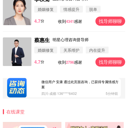
婚姻修复
情感提升
脱单
4.7
找导师聊聊
分
收到
感谢
4341
微信用户 圆圈 通过此页面咨询，已获得专属情感方
案
浙江-杭州 183****4847
32分钟前
蔡惠生
明星心理咨询督导师
微信用户 Vnno 通过此页面咨询，已获得专属情感方
案
婚姻修复
关系维护
内在提升
广东-深圳 139****2256
15分钟前
4.7
找导师聊聊
分
收到
感谢
2796
微信用户 大太阳 通过此页面咨询，已获得专属情感
方案
江苏-南京 158****7931
48分钟前
微信用户 安康 通过此页面咨询，已获得专属情感方
案
四川-成都 136****6402
5分钟前
微信用户 怀拥倾城女 通过此页面咨询，已获得专属
情感方案
在线课堂
北京-朝阳 151****3189
22分钟前
微信用户 巧?媚儿 通过此页面咨询，已获得专属情感
方案