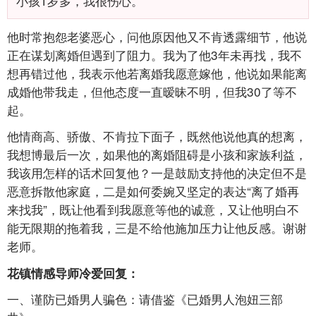
小孩1岁多，我很伤心。
他时常抱怨老婆恶心，问他原因他又不肯透露细节，他说
正在谋划离婚但遇到了阻力。我为了他3年未再找，我不
想再错过他，我表示他若离婚我愿意嫁他，他说如果能离
成婚他带我走，但他态度一直暧昧不明，但我30了等不
起。
他情商高、骄傲、不肯拉下面子，既然他说他真的想离，
我想博最后一次，如果他的离婚阻碍是小孩和家族利益，
我该用怎样的话术回复他？一是鼓励支持他的决定但不是
恶意拆散他家庭，二是如何委婉又坚定的表达“离了婚再
来找我”，既让他看到我愿意等他的诚意，又让他明白不
能无限期的拖着我，三是不给他施加压力让他反感。谢谢
老师。
花镇情感导师冷爱回复：
一、谨防已婚男人骗色：请借鉴《已婚男人泡妞三部