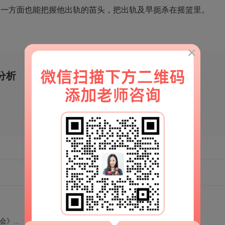
，一方面也能把握他出轨的苗头，把出轨及早扼杀在摇篮里。
分析
移动端官网
扫一扫
解锁更多情感秘籍
》...