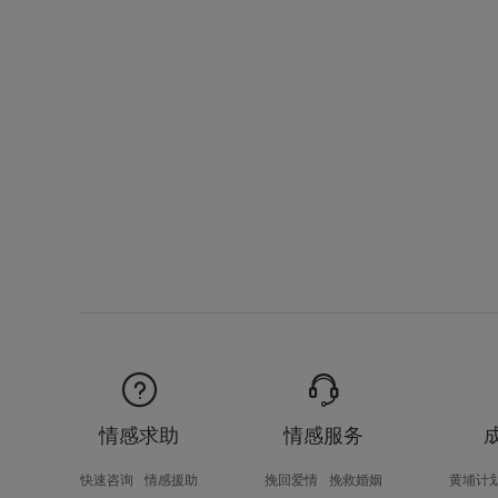
情感求助
情感服务
快速咨询
情感援助
挽回爱情
挽救婚姻
黄埔计