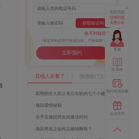
他
有新消息:
情感问题
免费分析
获取验证码
收不到短信？
*承诺资料仅用于情感分析，严格保密
客服
立即预约
听课程
其他人还看了
情感热门文章
庭
预约情感诊断
分
聪明的女人防止老公出轨的七个小建议
挽回爱情秘籍
会员专享
分手后挽回男友的最佳时间
挽回男友之如何正确地断联？
，