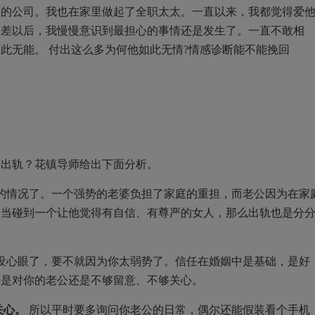
己的公司。我也在家里做起了全职太太。一直以来，我都觉得爱
出差以后，我慢慢意识到最担心的事情还是发生了。一直不敢相
此无能。 付出这么多为何他如此无情?情感诊断能不能挽回
公出轨？花镇导师给出下面分析。
的情况了。一个强势的老婆负担了家庭的重担，而老公因为在家
，当碰到一个让他觉得有自信、有尊严的女人，那么出轨也是分
没心眼了，要不就因为你太弱势了。信任在婚姻中是基础，是好
还是对你的老公还是不够留意、不够关心。
关心。
所以平时要多询问你老公的日常，偶尔还能假装看个手机