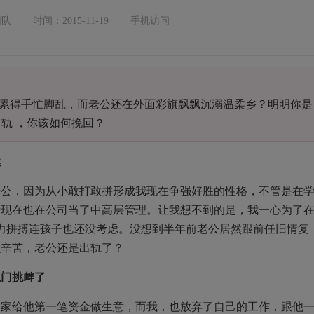
团队
时间：2015-11-19
手机访问
累得手忙脚乱，而老公还在外面彩旗飘飘沉溺温柔乡？明明你是
轨 ，你该如何挽回？
燃
老公，因为从小敢打敢拼形成我现在争强好胜的性格，不管是在
括现在也在公司当了中高层管理。让我想不到的是，我一心为了
力拼搏连孩子也还没考虑。没想到半年前老公居然跟前任旧情复
么辛苦，老公还是出轨了？
上门挑衅了
们家给他第一笔资金做生意，而我，也放弃了自己的工作，跟他