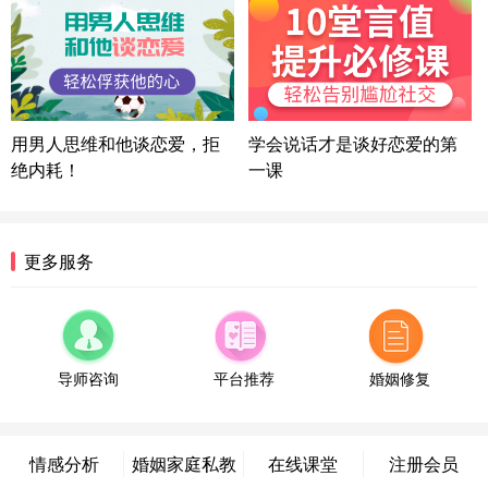
方案
湖北-武汉 135****7410
41分钟前
微信用户 困困魚? 通过此页面咨询，已获得专属情感
方案
陕西-西安 139****6283
3分钟前
微信用户 喜欢下雨天^ 通过此页面咨询，已获得专属
用男人思维和他谈恋爱，拒
学会说话才是谈好恋爱的第
情感方案
绝内耗！
一课
浙江-宁波 150****8921
28分钟前
微信用户 逆光下的微笑 通过此页面咨询，已获得专
属情感方案
湖南-长沙 187****3359
18分钟前
更多服务
微信用户 超 通过此页面咨询，已获得专属情感方案
福建-厦门 159****4462
53分钟前
微信用户 凌乱小羊 通过此页面咨询，已获得专属情
感方案
导师咨询
平台推荐
婚姻修复
山东-青岛 138****9975
7分钟前
微信用户 小任性 通过此页面咨询，已获得专属情感
方案
情感分析
婚姻家庭私教
在线课堂
注册会员
辽宁-大连 176****2843
39分钟前