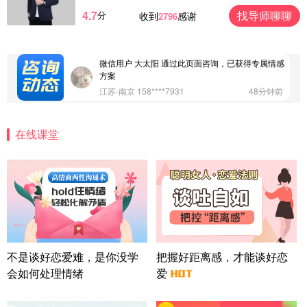
4.7
找导师聊聊
分
收到
感谢
2796
微信用户 Vnno 通过此页面咨询，已获得专属情感方
案
广东-深圳 139****2256
15分钟前
微信用户 大太阳 通过此页面咨询，已获得专属情感
方案
江苏-南京 158****7931
48分钟前
微信用户 安康 通过此页面咨询，已获得专属情感方
案
在线课堂
四川-成都 136****6402
5分钟前
微信用户 怀拥倾城女 通过此页面咨询，已获得专属
情感方案
北京-朝阳 151****3189
22分钟前
微信用户 巧?媚儿 通过此页面咨询，已获得专属情感
方案
上海-浦东 177****9074
56分钟前
微信用户 Liberty 通过此页面咨询，已获得专属情感
不是谈好恋爱难，是你没学
把握好距离感，才能谈好恋
方案
会如何处理情绪
爱
广东-广州 188****5632
12分钟前
微信用户 司马锘 通过此页面咨询，已获得专属情感