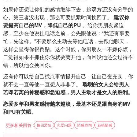
如果你还想让你们的感情继续下去，趁双方还没有分手的
心、第三者没出现，那么可要抓紧时间挽回了。
建议你
。给你男朋友紧迫
要提高自己的MV，降低自己的PU
感，至少在他说挂电话之前，会先跟他说：“我还有事要
忙，先这样。”不要那么主动去等他电话，去跟他聊天，
这样会显得你很倒贴。这个时候，你男朋友一不嫌你烦，
二觉得如果不抓住你你就要离开他，而且没他还会过得不
错，所以他会挽回你。
还有你可以给自己找点事情提升自己，让自己变充实，你
就不会一直等他一直想入非非了。
聪明的女人会给男人
若即若离的神秘感和急迫感，男人主动才是女人的胜利。
恋爱多年和男友感情越来越淡，最基本还是跟自身的MV
和PU有关哦。
更多相关回答 :
挽回爱情
恋爱问题
情感咨询
花镇情感