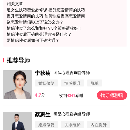
相关文章
追女生技巧恋爱必修课 提升恋爱情商的技巧
提升恋爱情商的技巧 如何快速提高恋爱情商
谈恋爱时情侣吵架了该怎么办？
情侣吵架了怎么和和好？3个策略请收好！
情侣吵架后正确的处理方法是什么？
两情侣吵架后如何正确沟通？
推荐导师
李秋菊
团队心理咨询督导师
婚姻修复
情感提升
脱单
4.7
找导师聊聊
分
收到
感谢
4341
蔡惠生
明星心理咨询督导师
微信用户 圆圈 通过此页面咨询，已获得专属情感方
案
婚姻修复
关系维护
内在提升
浙江-杭州 183****4847
32分钟前