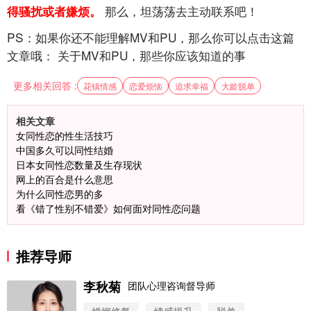
那么，坦荡荡去主动联系吧！
得骚扰或者嫌烦。
PS：如果你还不能理解MV和PU，那么你可以点击这篇
文章哦： 关于MV和PU，那些你应该知道的事
更多相关回答 :
花镇情感
恋爱烦恼
追求幸福
大龄脱单
相关文章
女同性恋的性生活技巧
中国多久可以同性结婚
日本女同性恋数量及生存现状
网上的百合是什么意思
为什么同性恋男的多
看《错了性别不错爱》如何面对同性恋问题
推荐导师
李秋菊
团队心理咨询督导师
微信用户 圆圈 通过此页面咨询，已获得专属情感方