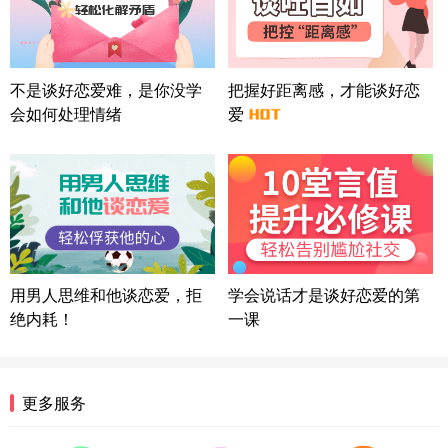
微信用户 司马锘 通过此页面咨询，已获得专属情感
方案
湖北-武汉 135****7410
41分钟前
微信用户 困困魚? 通过此页面咨询，已获得专属情感
不是谈好恋爱难，是你没学
把握好距离感，才能谈好恋
方案
会如何处理情绪
爱
陕西-西安 139****6283
3分钟前
微信用户 喜欢下雨天^ 通过此页面咨询，已获得专属
情感方案
浙江-宁波 150****8921
28分钟前
微信用户 逆光下的微笑 通过此页面咨询，已获得专
属情感方案
湖南-长沙 187****3359
18分钟前
微信用户 超 通过此页面咨询，已获得专属情感方案
用男人思维和他谈恋爱，拒
学会说话才是谈好恋爱的第
福建-厦门 159****4462
53分钟前
绝内耗！
一课
微信用户 凌乱小羊 通过此页面咨询，已获得专属情
感方案
山东-青岛 138****9975
7分钟前
更多服务
微信用户 小任性 通过此页面咨询，已获得专属情感
方案