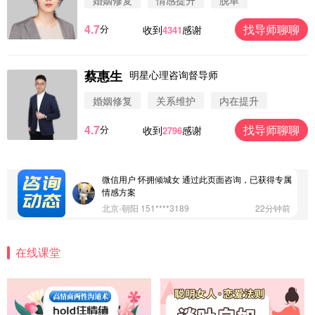
婚姻修复
情感提升
脱单
案
浙江-杭州 183****4847
32分钟前
4.7
找导师聊聊
分
收到
感谢
4341
微信用户 Vnno 通过此页面咨询，已获得专属情感方
案
广东-深圳 139****2256
15分钟前
蔡惠生
明星心理咨询督导师
微信用户 大太阳 通过此页面咨询，已获得专属情感
方案
婚姻修复
关系维护
内在提升
江苏-南京 158****7931
48分钟前
4.7
找导师聊聊
分
收到
感谢
2796
微信用户 安康 通过此页面咨询，已获得专属情感方
案
四川-成都 136****6402
5分钟前
微信用户 怀拥倾城女 通过此页面咨询，已获得专属
情感方案
北京-朝阳 151****3189
22分钟前
微信用户 巧?媚儿 通过此页面咨询，已获得专属情感
方案
在线课堂
上海-浦东 177****9074
56分钟前
微信用户 Liberty 通过此页面咨询，已获得专属情感
方案
广东-广州 188****5632
12分钟前