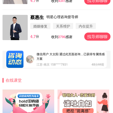
4.7
找导师聊聊
分
收到
感谢
4341
蔡惠生
明星心理咨询督导师
微信用户 圆圈 通过此页面咨询，已获得专属情感方
案
婚姻修复
关系维护
内在提升
浙江-杭州 183****4847
32分钟前
4.7
找导师聊聊
分
收到
感谢
2796
微信用户 Vnno 通过此页面咨询，已获得专属情感方
案
广东-深圳 139****2256
15分钟前
微信用户 大太阳 通过此页面咨询，已获得专属情感
方案
江苏-南京 158****7931
48分钟前
微信用户 安康 通过此页面咨询，已获得专属情感方
案
在线课堂
四川-成都 136****6402
5分钟前
微信用户 怀拥倾城女 通过此页面咨询，已获得专属
情感方案
北京-朝阳 151****3189
22分钟前
微信用户 巧?媚儿 通过此页面咨询，已获得专属情感
方案