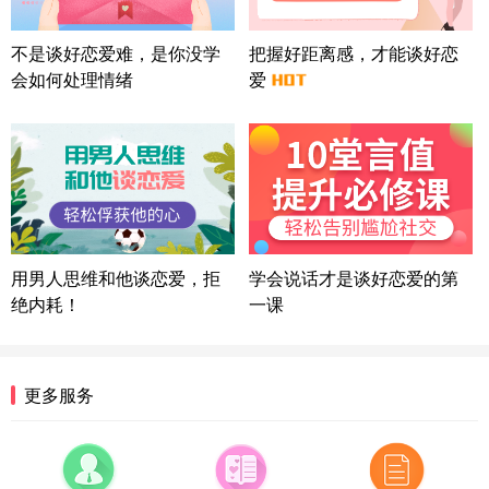
上海-浦东 177****9074
56分钟前
微信用户 Liberty 通过此页面咨询，已获得专属情感
不是谈好恋爱难，是你没学
把握好距离感，才能谈好恋
方案
会如何处理情绪
爱
广东-广州 188****5632
12分钟前
微信用户 司马锘 通过此页面咨询，已获得专属情感
方案
湖北-武汉 135****7410
41分钟前
微信用户 困困魚? 通过此页面咨询，已获得专属情感
方案
陕西-西安 139****6283
3分钟前
微信用户 喜欢下雨天^ 通过此页面咨询，已获得专属
用男人思维和他谈恋爱，拒
学会说话才是谈好恋爱的第
情感方案
绝内耗！
一课
浙江-宁波 150****8921
28分钟前
微信用户 逆光下的微笑 通过此页面咨询，已获得专
属情感方案
湖南-长沙 187****3359
18分钟前
更多服务
微信用户 超 通过此页面咨询，已获得专属情感方案
福建-厦门 159****4462
53分钟前
微信用户 凌乱小羊 通过此页面咨询，已获得专属情