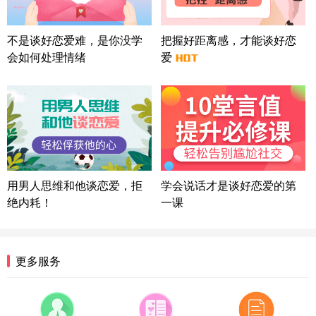
上海-浦东 177****9074
56分钟前
微信用户 Liberty 通过此页面咨询，已获得专属情感
不是谈好恋爱难，是你没学
把握好距离感，才能谈好恋
方案
会如何处理情绪
爱
广东-广州 188****5632
12分钟前
微信用户 司马锘 通过此页面咨询，已获得专属情感
方案
湖北-武汉 135****7410
41分钟前
微信用户 困困魚? 通过此页面咨询，已获得专属情感
方案
陕西-西安 139****6283
3分钟前
微信用户 喜欢下雨天^ 通过此页面咨询，已获得专属
用男人思维和他谈恋爱，拒
学会说话才是谈好恋爱的第
情感方案
绝内耗！
一课
浙江-宁波 150****8921
28分钟前
微信用户 逆光下的微笑 通过此页面咨询，已获得专
属情感方案
湖南-长沙 187****3359
18分钟前
更多服务
微信用户 超 通过此页面咨询，已获得专属情感方案
福建-厦门 159****4462
53分钟前