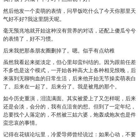
然后他发一个卖萌的表情，问早饭吃什么了今天你那里天
气好不好?我这里阴天呢。
毫无预兆地就开始这种没有营养的对话，还配上傻瓜兮兮
的表情了，好不习惯。
后来我把那条朋友圈删掉了。嗯。似乎有点幼稚
虽然我看起来挺淡定，但心里却蛮纠结的。因为跟前任差
不多也是这个模式，一开始各种高大上各种相见恨晚，后
来落到无聊狗血的日常生活，后来他开始无节操卖萌表白
了。后来在一起了。后来分了。我是被甩的那个。
如今历史重演，泪流满面。其实被爱上了又怎样呢，后来
还是会淡，会分的，我有点沮丧的想。但到了一定年纪，
总要找个人落定的，不然被三姑六婆，炮轰成炮灰也是件
蛮悲哀的事情。
记得在花镇论坛里，冷爱导师曾经说过：如果心动，不要