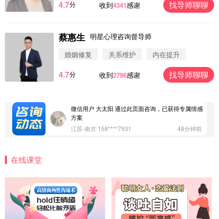
4.7
找导师聊聊
分
收到
感谢
4341
蔡惠生
明星心理咨询督导师
微信用户 圆圈 通过此页面咨询，已获得专属情感方
案
婚姻修复
关系维护
内在提升
浙江-杭州 183****4847
32分钟前
4.7
找导师聊聊
分
收到
感谢
2796
微信用户 Vnno 通过此页面咨询，已获得专属情感方
案
广东-深圳 139****2256
15分钟前
微信用户 大太阳 通过此页面咨询，已获得专属情感
方案
江苏-南京 158****7931
48分钟前
微信用户 安康 通过此页面咨询，已获得专属情感方
案
在线课堂
四川-成都 136****6402
5分钟前
微信用户 怀拥倾城女 通过此页面咨询，已获得专属
情感方案
北京-朝阳 151****3189
22分钟前
微信用户 巧?媚儿 通过此页面咨询，已获得专属情感
方案