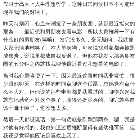
仅限于高大上人生理想哲学，这种日常问候根本不可能出
现在我们的对话里。
昨天特别闲，心血来潮发了一条朋友圈，就是最近挺火的
那条——最近想和男朋友去看电影，所以大家推荐一下有
什么好的男朋友(嘻嘻)。发完没多久，毫无疑问，我就被
大家无情地嘲笑了。本人单身狗，每次说找对象都会被黑
成焦炭，说脱单都成自我反讽了。但他在我发完那条朋友
圈的五分钟之内就找我聊他最近看过和想看的电影了。
当时我心里咯噔了一下。因为最近这段时间我非常忙，很
少跟他聊天。在这样的时间点聊这个话题，总感觉有点什
么不大对。但他说的那些电影都是我看过的，聊得兴起我
就忘记感觉不对这个事了，聊得还挺尽兴的。聊完就各自
该干嘛干嘛了，也没想太多。
然后一天都没说话，第一句话就是刚刚那两条。嗯，我是
对他有好感的，我也知道过度推断显得有些幼稚可笑，但
我还是觉得他应该是喜欢上我了。