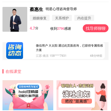
蔡惠生
明星心理咨询督导师
微信用户 圆圈 通过此页面咨询，已获得专属情感方
案
婚姻修复
关系维护
内在提升
浙江-杭州 183****4847
32分钟前
4.7
找导师聊聊
分
收到
感谢
2796
微信用户 Vnno 通过此页面咨询，已获得专属情感方
案
广东-深圳 139****2256
15分钟前
微信用户 大太阳 通过此页面咨询，已获得专属情感
方案
江苏-南京 158****7931
48分钟前
微信用户 安康 通过此页面咨询，已获得专属情感方
案
在线课堂
四川-成都 136****6402
5分钟前
微信用户 怀拥倾城女 通过此页面咨询，已获得专属
情感方案
北京-朝阳 151****3189
22分钟前
微信用户 巧?媚儿 通过此页面咨询，已获得专属情感
方案
上海-浦东 177****9074
56分钟前