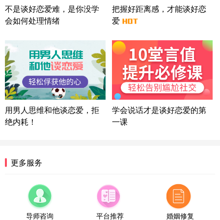
微信用户 Liberty 通过此页面咨询，已获得专属情感
不是谈好恋爱难，是你没学
把握好距离感，才能谈好恋
方案
会如何处理情绪
爱
广东-广州 188****5632
12分钟前
微信用户 司马锘 通过此页面咨询，已获得专属情感
方案
湖北-武汉 135****7410
41分钟前
微信用户 困困魚? 通过此页面咨询，已获得专属情感
方案
陕西-西安 139****6283
3分钟前
微信用户 喜欢下雨天^ 通过此页面咨询，已获得专属
用男人思维和他谈恋爱，拒
学会说话才是谈好恋爱的第
情感方案
绝内耗！
一课
浙江-宁波 150****8921
28分钟前
微信用户 逆光下的微笑 通过此页面咨询，已获得专
属情感方案
湖南-长沙 187****3359
18分钟前
更多服务
微信用户 超 通过此页面咨询，已获得专属情感方案
福建-厦门 159****4462
53分钟前
微信用户 凌乱小羊 通过此页面咨询，已获得专属情
感方案
导师咨询
平台推荐
婚姻修复