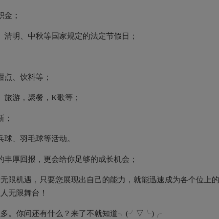
积金；
、清明、中秋等国家规定的法定节假日；
甜点、饮料等；
、旅游，聚餐，K歌等；
新；
乓球、羽毛球等活动。
的丰厚回报，更会给你足够的成长机会；
着无限机遇，只要您展现出自己的能力，就能迅速成为各个位上
轻人无限舞台！
多。你问还有什么？来了不就知道╮(╯▽╰)╭