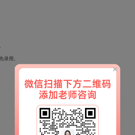
。
先录用。