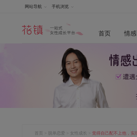
网站导航
手机浏览
首页
情感
首页
>
脱单恋爱
>
女性成长
>
觉得自己配不上他，实