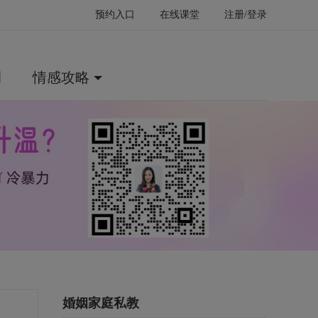
预约入口
在线课堂
注册/登录
例
情感攻略
婚姻家庭私教