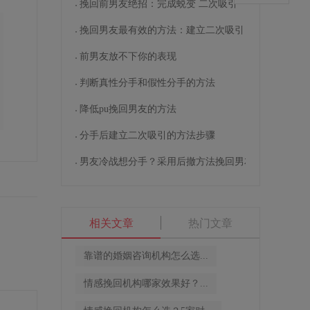
挽回前男友绝招：完成蜕变 二次吸引
挽回男友最有效的方法：建立二次吸引
前男友放不下你的表现
判断真性分手和假性分手的方法
降低pu挽回男友的方法
分手后建立二次吸引的方法步骤
男友冷战想分手？采用后撤方法挽回男友
相关文章
热门文章
靠谱的婚姻咨询机构怎么选...
情感挽回机构哪家效果好？...