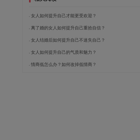
女人如何提升自己才能更受欢迎？
离了婚的女人如何提升自己重拾自信？
女人结婚后如何提升自己不迷失自己？
女人如何提升自己的气质和魅力？
情商低怎么办？如何改掉低情商？