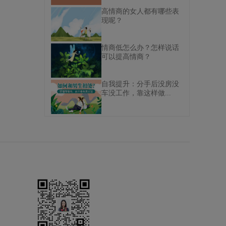
高情商的女人都有哪些表
现呢？
情商低怎么办？怎样说话
可以提高情商？
自我提升：分手后没房没
车没工作，靠这样做...