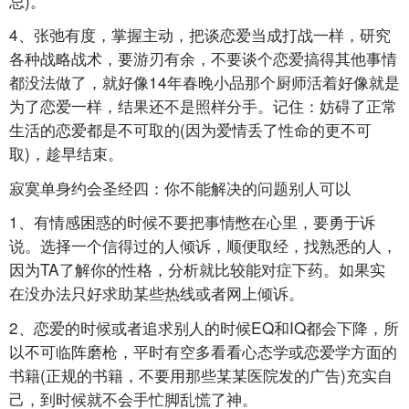
忌)。
4、张弛有度，掌握主动，把谈恋爱当成打战一样，研究
各种战略战术，要游刃有余，不要谈个恋爱搞得其他事情
都没法做了，就好像14年春晚小品那个厨师活着好像就是
为了恋爱一样，结果还不是照样分手。记住：妨碍了正常
生活的恋爱都是不可取的(因为爱情丢了性命的更不可
取)，趁早结束。
寂寞单身约会圣经四：你不能解决的问题别人可以
1、有情感困惑的时候不要把事情憋在心里，要勇于诉
说。选择一个信得过的人倾诉，顺便取经，找熟悉的人，
因为TA了解你的性格，分析就比较能对症下药。如果实
在没办法只好求助某些热线或者网上倾诉。
2、恋爱的时候或者追求别人的时候EQ和IQ都会下降，所
以不可临阵磨枪，平时有空多看看心态学或恋爱学方面的
书籍(正规的书籍，不要用那些某某医院发的广告)充实自
己，到时候就不会手忙脚乱慌了神。