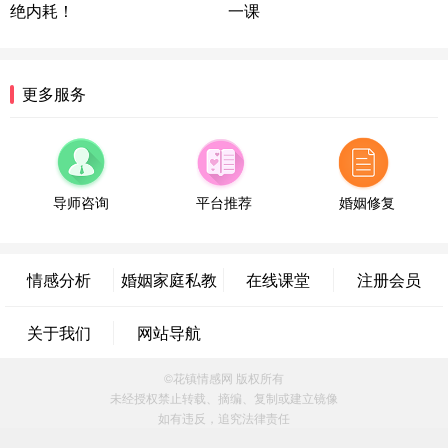
绝内耗！
一课
浙江-宁波 150****8921
28分钟前
微信用户 逆光下的微笑 通过此页面咨询，已获得专
属情感方案
湖南-长沙 187****3359
18分钟前
更多服务
微信用户 超 通过此页面咨询，已获得专属情感方案
福建-厦门 159****4462
53分钟前
微信用户 凌乱小羊 通过此页面咨询，已获得专属情
感方案
导师咨询
平台推荐
婚姻修复
山东-青岛 138****9975
7分钟前
微信用户 小任性 通过此页面咨询，已获得专属情感
方案
情感分析
婚姻家庭私教
在线课堂
注册会员
辽宁-大连 176****2843
39分钟前
微信用户 H-孙志远-上海 通过此页面咨询，已获得专
关于我们
网站导航
属情感方案
上海-黄浦 135****7601
24分钟前
©花镇情感网 版权所有
微信用户 墨笙 通过此页面咨询，已获得专属情感方
未经授权禁止转载、摘编、复制或建立镜像
案
如有违反，追究法律责任
江苏-苏州 188****5187
1小时前