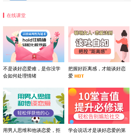
微信用户 安康 通过此页面咨询，已获得专属情感方
案
在线课堂
四川-成都 136****6402
5分钟前
微信用户 怀拥倾城女 通过此页面咨询，已获得专属
情感方案
北京-朝阳 151****3189
22分钟前
微信用户 巧?媚儿 通过此页面咨询，已获得专属情感
方案
上海-浦东 177****9074
56分钟前
微信用户 Liberty 通过此页面咨询，已获得专属情感
不是谈好恋爱难，是你没学
把握好距离感，才能谈好恋
方案
会如何处理情绪
爱
广东-广州 188****5632
12分钟前
微信用户 司马锘 通过此页面咨询，已获得专属情感
方案
湖北-武汉 135****7410
41分钟前
微信用户 困困魚? 通过此页面咨询，已获得专属情感
方案
陕西-西安 139****6283
3分钟前
微信用户 喜欢下雨天^ 通过此页面咨询，已获得专属
用男人思维和他谈恋爱，拒
学会说话才是谈好恋爱的第
情感方案