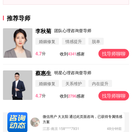
推荐导师
李秋菊
团队心理咨询督导师
婚姻修复
情感提升
脱单
4.7
找导师聊聊
分
收到
感谢
4341
蔡惠生
明星心理咨询督导师
微信用户 圆圈 通过此页面咨询，已获得专属情感方
案
婚姻修复
关系维护
内在提升
浙江-杭州 183****4847
32分钟前
4.7
找导师聊聊
分
收到
感谢
2796
微信用户 Vnno 通过此页面咨询，已获得专属情感方
案
广东-深圳 139****2256
15分钟前
微信用户 大太阳 通过此页面咨询，已获得专属情感
方案
江苏-南京 158****7931
48分钟前