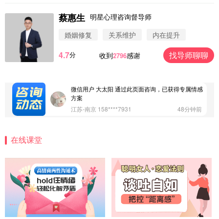
蔡惠生
明星心理咨询督导师
微信用户 圆圈 通过此页面咨询，已获得专属情感方
案
婚姻修复
关系维护
内在提升
浙江-杭州 183****4847
32分钟前
4.7
找导师聊聊
分
收到
感谢
2796
微信用户 Vnno 通过此页面咨询，已获得专属情感方
案
广东-深圳 139****2256
15分钟前
微信用户 大太阳 通过此页面咨询，已获得专属情感
方案
江苏-南京 158****7931
48分钟前
微信用户 安康 通过此页面咨询，已获得专属情感方
案
在线课堂
四川-成都 136****6402
5分钟前
微信用户 怀拥倾城女 通过此页面咨询，已获得专属
情感方案
北京-朝阳 151****3189
22分钟前
微信用户 巧?媚儿 通过此页面咨询，已获得专属情感
方案
上海-浦东 177****9074
56分钟前