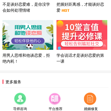
微信用户 Liberty 通过此页面咨询，已获得专属情感
不是谈好恋爱难，是你没学
把握好距离感，才能谈好恋
方案
会如何处理情绪
爱
广东-广州 188****5632
12分钟前
微信用户 司马锘 通过此页面咨询，已获得专属情感
方案
湖北-武汉 135****7410
41分钟前
微信用户 困困魚? 通过此页面咨询，已获得专属情感
方案
陕西-西安 139****6283
3分钟前
微信用户 喜欢下雨天^ 通过此页面咨询，已获得专属
用男人思维和他谈恋爱，拒
学会说话才是谈好恋爱的第
情感方案
绝内耗！
一课
浙江-宁波 150****8921
28分钟前
微信用户 逆光下的微笑 通过此页面咨询，已获得专
属情感方案
湖南-长沙 187****3359
18分钟前
更多服务
微信用户 超 通过此页面咨询，已获得专属情感方案
福建-厦门 159****4462
53分钟前
微信用户 凌乱小羊 通过此页面咨询，已获得专属情
感方案
导师咨询
平台推荐
婚姻修复