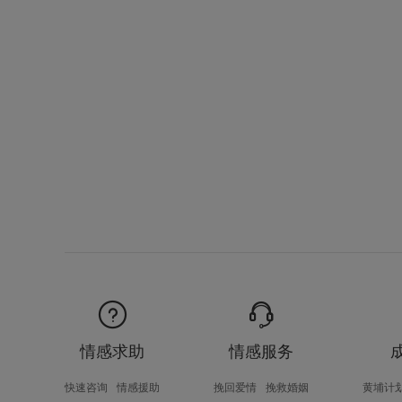
情感求助
情感服务
快速咨询
情感援助
挽回爱情
挽救婚姻
黄埔计