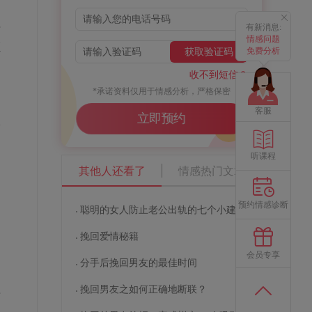
录
有新消息:
情感问题
证
免费分析
获取验证码
收不到短信？
*承诺资料仅用于情感分析，严格保密
客服
立即预约
络
不
听课程
其他人还看了
情感热门文章
预约情感诊断
聪明的女人防止老公出轨的七个小建议
它
挽回爱情秘籍
会员专享
分手后挽回男友的最佳时间
挽回男友之如何正确地断联？
面