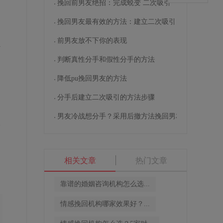
挽回前男友绝招：完成蜕变 二次吸引
挽回男友最有效的方法：建立二次吸引
前男友放不下你的表现
至
是
判断真性分手和假性分手的方法
降低pu挽回男友的方法
分手后建立二次吸引的方法步骤
回
男友冷战想分手？采用后撤方法挽回男友
给
到
相关文章
热门文章
靠谱的婚姻咨询机构怎么选...
情感挽回机构哪家效果好？...