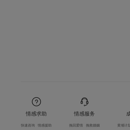
情感求助
情感服务
快速咨询
情感援助
挽回爱情
挽救婚姻
黄埔计