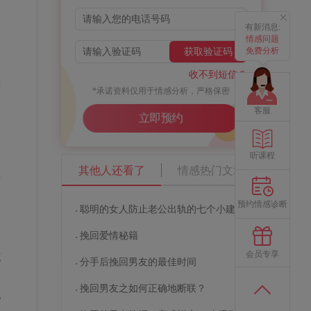
有新消息:
情感问题
免费分析
获取验证码
不
收不到短信？
尝
*承诺资料仅用于情感分析，严格保密
客服
立即预约
听课程
其他人还看了
情感热门文章
这
预约情感诊断
聪明的女人防止老公出轨的七个小建议
挽回爱情秘籍
会员专享
克
分手后挽回男友的最佳时间
，
挽回男友之如何正确地断联？
无