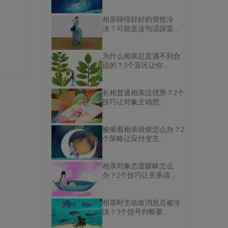
相亲聊得好好的突然冷
淡？可能是这句话踩雷...
为什么相亲总是遇不到合
适的？3个盲区让你...
长相普通相亲没优势？2个
技巧让对象主动想...
被催着相亲很烦怎么办？2
个策略让应付变主...
相亲对象态度暧昧怎么
办？2个技巧让关系清...
相亲时主动发消息总被冷
淡？3个信号判断要...