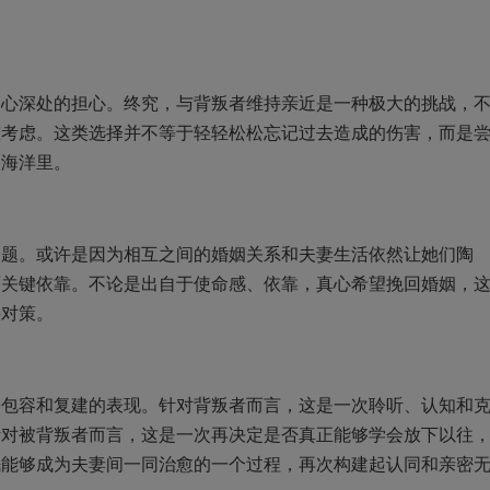
深处的担心。终究，与背叛者维持亲近是一种极大的挑战，
重考虑。这类选择并不等于轻轻松松忘记过去造成的伤害，而是
的海洋里。
。或许是因为相互之间的婚姻关系和夫妻生活依然让她们陶
面关键依靠。不论是出自于使命感、依靠，真心希望挽回婚姻，
寻对策。
容和复建的表现。针对背叛者而言，这是一次聆听、认知和
针对被背叛者而言，这是一次再决定是否真正能够学会放下以往
眠能够成为夫妻间一同治愈的一个过程，再次构建起认同和亲密