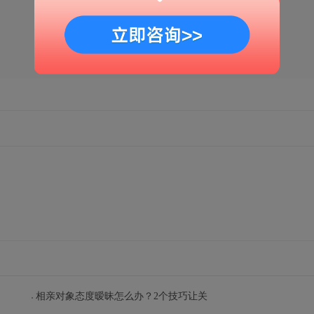
扫一扫
解锁更多情感秘籍
相亲对象态度暧昧怎么办？2个技巧让关