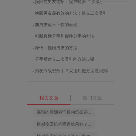
挽回前男友绝招：完成蜕变 二次吸引
意
挽回男友最有效的方法：建立二次吸引
能
前男友放不下你的表现
己
判断真性分手和假性分手的方法
降低pu挽回男友的方法
分手后建立二次吸引的方法步骤
应
。
男友冷战想分手？采用后撤方法挽回男友
相关文章
热门文章
纳
良
靠谱的婚姻咨询机构怎么选...
并
情感挽回机构哪家效果好？...