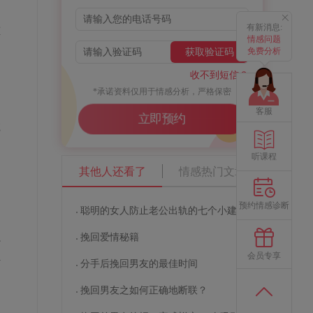
有新消息:
重
情感问题
的
免费分析
获取验证码
收不到短信？
*承诺资料仅用于情感分析，严格保密
客服
立即预约
诚
听课程
其他人还看了
情感热门文章
预约情感诊断
聪明的女人防止老公出轨的七个小建议
。
挽回爱情秘籍
行
会员专享
借
分手后挽回男友的最佳时间
挽回男友之如何正确地断联？