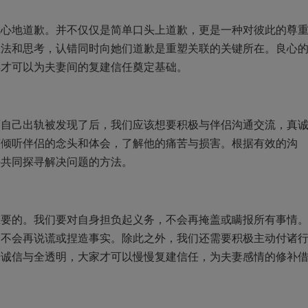
地道歉。并不仅仅是简单口头上道歉，更是一种对彼此的尊
想法和思考，认错同时向她们道歉是重塑关联的关键所在。良心
样才可以为夫妻间的复建信任奠定基础。
己出轨被发现了后，我们应该想要积极与伴侣沟通交流，真
该倾听伴侣的念头和体会，了解他的痛苦与损害。根据有效的沟
并共同探寻解决问题的方法。
的。我们要对自身担负起义务，不会再掩盖或瞒报所有事情
，不会再说谎或捏造事实。除此之外，我们还需要积极主动付诸
据诚信与全透明，大家才可以慢慢复建信任，为夫妻感情的修补