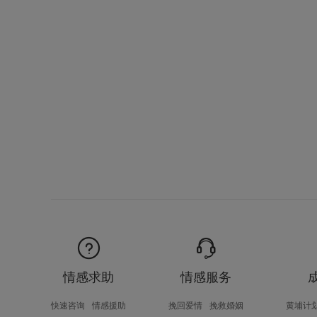
情感求助
情感服务
快速咨询
情感援助
挽回爱情
挽救婚姻
黄埔计