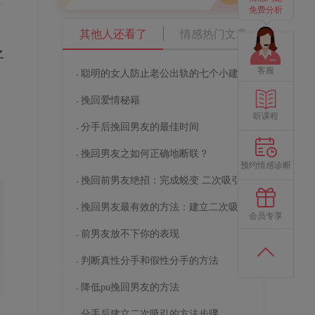
什
免费分析
其他人还看了
情感热门文章
之
客服
聪明的女人防止老公出轨的七个小建议
挽回爱情秘籍
，
听课程
分手后挽回男友的最佳时间
挽回男友之如何正确地断联？
预约情感诊断
挽回前男友绝招：完成蜕变 二次吸引
挽回男友最有效的方法：建立二次吸引
会员专享
前男友放不下你的表现
判断真性分手和假性分手的方法
降低pu挽回男友的方法
分手后建立二次吸引的方法步骤