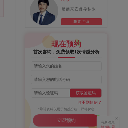
婚姻家庭督导私教
我要咨询
现在预约
十
首次咨询，免费领取1次情感分析
预
，
获取验证码
，
收不到短信？
*承诺资料仅用于情感分析，严格保密
互
立即预约
有新消息:
情感问题