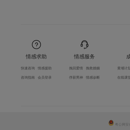
情感求助
情感服务
快速咨询
情感援助
挽回爱情
挽救婚姻
黄埔计
咨询指南
会员登录
俘获男神
情感诊断
在线课
粤公网安备 4