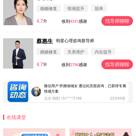
微信用户 圆圈 通过此页面咨询，已获得专属情感方
婚姻修复
情感提升
脱单
案
浙江-杭州 183****4847
32分钟前
4.7
找导师聊聊
分
收到
感谢
4341
微信用户 Vnno 通过此页面咨询，已获得专属情感方
案
广东-深圳 139****2256
15分钟前
蔡惠生
明星心理咨询督导师
微信用户 大太阳 通过此页面咨询，已获得专属情感
方案
婚姻修复
关系维护
内在提升
江苏-南京 158****7931
48分钟前
4.7
找导师聊聊
分
收到
感谢
2796
微信用户 安康 通过此页面咨询，已获得专属情感方
案
四川-成都 136****6402
5分钟前
微信用户 怀拥倾城女 通过此页面咨询，已获得专属
情感方案
北京-朝阳 151****3189
22分钟前
微信用户 巧?媚儿 通过此页面咨询，已获得专属情感
方案
在线课堂
上海-浦东 177****9074
56分钟前
微信用户 Liberty 通过此页面咨询，已获得专属情感
方案