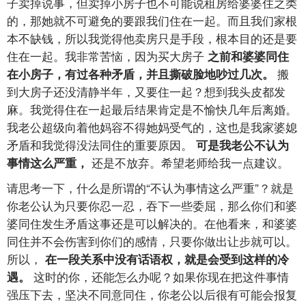
子卖掉说事，但卖掉小房子也不可能说租房给婆婆住之类
的，那她就不可避免的要跟我们住在一起。而且我们家根
本不缺钱，所以我觉得他卖房只是手段，根本目的还是要
住在一起。我非常苦恼，因为买大房子
之前和婆婆同住
搬
在小房子，有过各种矛盾，并且撕破脸地吵过几次。
到大房子还没清静半年，又要住一起？想到我头皮都发
麻。我觉得住在一起最后结果肯定是不愉快几年后离婚。
我老公超级向着他妈容不得她妈受气的，这也是我家婆媳
矛盾和我觉得没法同住的重要原因。
可是我老公不认为
还是不放弃。希望老师给我一点建议。
事情这么严重，
请思考一下，什么是所谓的“不认为事情这么严重”？就是
你老公认为只要你忍一忍，吞下一些委屈，那么你们和婆
婆同住发生矛盾这事还是可以解决的。在他看来，和婆婆
同住并不会伤害到你们的感情，只要你做出让步就可以。
所以，
在一段关系中没有话语权，就是会受到这样的冷
这时的你，还能怎么办呢？如果你现在把这件事情
遇。
强压下去，坚决不同意同住，你老公以后很有可能会报复