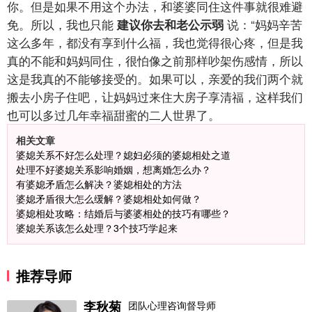
你。但是如果不用这个办法，和婆婆同住这件事就很难避
免。所以，我也只能
说：“妈妈辛苦
建议你去和老公示弱
这么多年，都没有享到什么福，我也觉得很心疼，但是我
真的不能和妈妈同住，很怕像之前那样吵架伤感情，所以
这是我真的不能够接受的。如果可以，亲爱的我们两个就
搬去小房子住吧，让妈妈过来住大房子享清福，这样我们
也可以多过几年幸福甜蜜的二人世界了。
相关文章
婆媳关系不好怎么处理？媳妇必须的婆媳相处之道
处理不好婆媳关系影响婚姻，想离婚怎么办？
有婆媳矛盾怎么解决？婆媳相处的方法
婆媳矛盾很大怎么缓解？婆媳相处如何做？
婆媳相处攻略：结婚后与婆婆相处的技巧有哪些？
婆媳关系该怎么处理？3个技巧学起来
推荐导师
李秋菊
团队心理咨询督导师