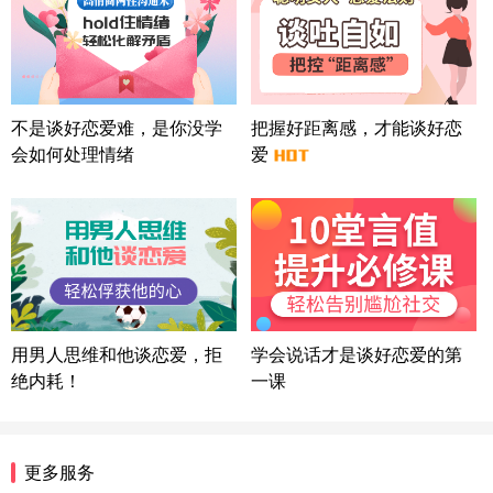
广东-广州 188****5632
12分钟前
微信用户 司马锘 通过此页面咨询，已获得专属情感
方案
湖北-武汉 135****7410
41分钟前
微信用户 困困魚? 通过此页面咨询，已获得专属情感
不是谈好恋爱难，是你没学
把握好距离感，才能谈好恋
方案
会如何处理情绪
爱
陕西-西安 139****6283
3分钟前
微信用户 喜欢下雨天^ 通过此页面咨询，已获得专属
情感方案
浙江-宁波 150****8921
28分钟前
微信用户 逆光下的微笑 通过此页面咨询，已获得专
属情感方案
湖南-长沙 187****3359
18分钟前
微信用户 超 通过此页面咨询，已获得专属情感方案
用男人思维和他谈恋爱，拒
学会说话才是谈好恋爱的第
福建-厦门 159****4462
53分钟前
绝内耗！
一课
微信用户 凌乱小羊 通过此页面咨询，已获得专属情
感方案
山东-青岛 138****9975
7分钟前
更多服务
微信用户 小任性 通过此页面咨询，已获得专属情感