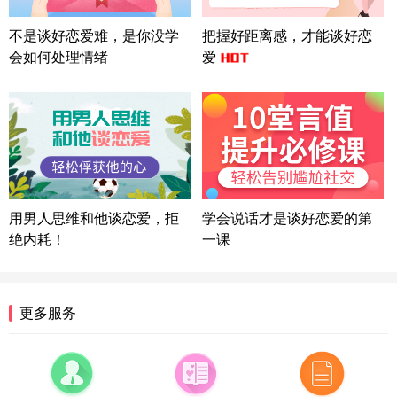
上海-浦东 177****9074
56分钟前
微信用户 Liberty 通过此页面咨询，已获得专属情感
不是谈好恋爱难，是你没学
把握好距离感，才能谈好恋
方案
会如何处理情绪
爱
广东-广州 188****5632
12分钟前
微信用户 司马锘 通过此页面咨询，已获得专属情感
方案
湖北-武汉 135****7410
41分钟前
微信用户 困困魚? 通过此页面咨询，已获得专属情感
方案
陕西-西安 139****6283
3分钟前
微信用户 喜欢下雨天^ 通过此页面咨询，已获得专属
用男人思维和他谈恋爱，拒
学会说话才是谈好恋爱的第
情感方案
绝内耗！
一课
浙江-宁波 150****8921
28分钟前
微信用户 逆光下的微笑 通过此页面咨询，已获得专
属情感方案
湖南-长沙 187****3359
18分钟前
更多服务
微信用户 超 通过此页面咨询，已获得专属情感方案
福建-厦门 159****4462
53分钟前
微信用户 凌乱小羊 通过此页面咨询，已获得专属情