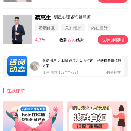
蔡惠生
明星心理咨询督导师
微信用户 圆圈 通过此页面咨询，已获得专属情感方
案
婚姻修复
关系维护
内在提升
浙江-杭州 183****4847
32分钟前
4.7
找导师聊聊
分
收到
感谢
2796
微信用户 Vnno 通过此页面咨询，已获得专属情感方
案
广东-深圳 139****2256
15分钟前
微信用户 大太阳 通过此页面咨询，已获得专属情感
方案
江苏-南京 158****7931
48分钟前
微信用户 安康 通过此页面咨询，已获得专属情感方
案
在线课堂
四川-成都 136****6402
5分钟前
微信用户 怀拥倾城女 通过此页面咨询，已获得专属
情感方案
北京-朝阳 151****3189
22分钟前
微信用户 巧?媚儿 通过此页面咨询，已获得专属情感
方案