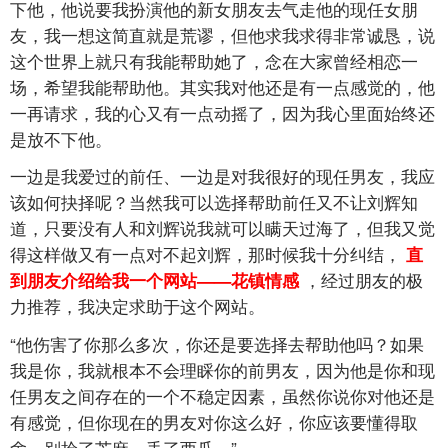
下他，他说要我扮演他的新女朋友去气走他的现任女朋
友，我一想这简直就是荒谬，但他求我求得非常诚恳，说
这个世界上就只有我能帮助她了，念在大家曾经相恋一
场，希望我能帮助他。其实我对他还是有一点感觉的，他
一再请求，我的心又有一点动摇了，因为我心里面始终还
是放不下他。
一边是我爱过的前任、一边是对我很好的现任男友，我应
该如何抉择呢？当然我可以选择帮助前任又不让刘辉知
道，只要没有人和刘辉说我就可以瞒天过海了，但我又觉
得这样做又有一点对不起刘辉，那时候我十分纠结，
直
，经过朋友的极
到朋友介绍给我一个网站——花镇情感
力推荐，我决定求助于这个网站。
“他伤害了你那么多次，你还是要选择去帮助他吗？如果
我是你，我就根本不会理睬你的前男友，因为他是你和现
任男友之间存在的一个不稳定因素，虽然你说你对他还是
有感觉，但你现在的男友对你这么好，你应该要懂得取
舍，别捡了芝麻，丢了西瓜。”